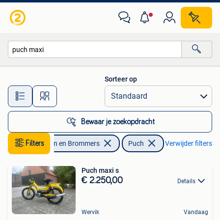
Brommers | Puch
Sorteer op
Alle afstanden…
Bewaar je zoekopdracht
Filters
Fietsen en Brommers
Puch
Verwijder filters
Puch maxi s
€ 2.250,00
Details
Wervik
Vandaag