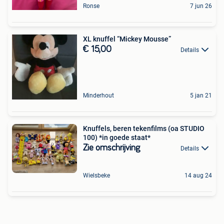
Ronse
7 jun 26
XL knuffel “Mickey Mousse”
€ 15,00
Details
Minderhout
5 jan 21
Knuffels, beren tekenfilms (oa STUDIO
100) *in goede staat*
Zie omschrijving
Details
Wielsbeke
14 aug 24