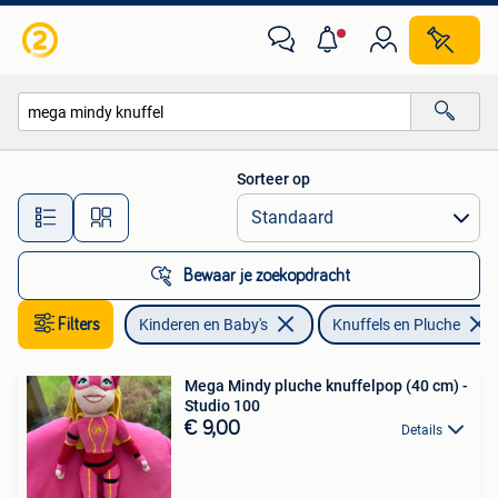
Speelgoed | Knuffels en Pluche
Sorteer op
Alle afstanden…
Bewaar je zoekopdracht
Filters
Kinderen en Baby's
Knuffels en Pluche
Mega Mindy pluche knuffelpop (40 cm) -
Studio 100
€ 9,00
Details