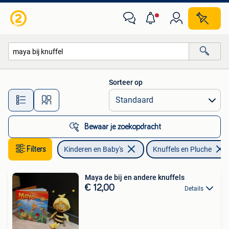
Speelgoed | Knuffels en Pluche
Sorteer op
Alle afstanden…
Bewaar je zoekopdracht
Filters
Kinderen en Baby's
Knuffels en Pluche
Maya de bij en andere knuffels
€ 12,00
Details