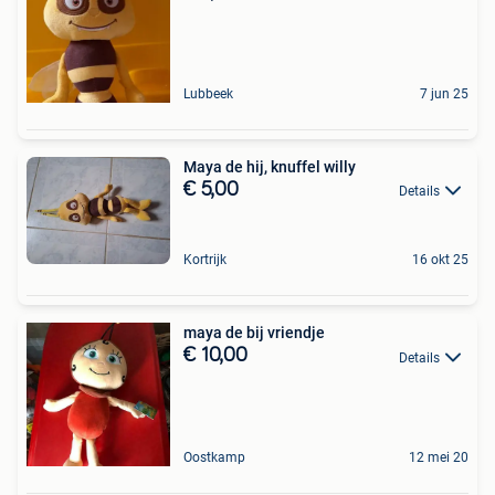
Lubbeek
7 jun 25
Maya de hij, knuffel willy
€ 5,00
Details
Kortrijk
16 okt 25
maya de bij vriendje
€ 10,00
Details
Oostkamp
12 mei 20