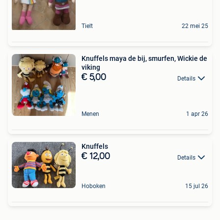
Tielt
22 mei 25
Knuffels maya de bij, smurfen, Wickie de
viking
€ 5,00
Details
Menen
1 apr 26
Knuffels
€ 12,00
Details
Hoboken
15 jul 26