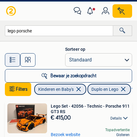
Speelgoed | Duplo en Lego
Sorteer op
Alle afstanden…
Bewaar je zoekopdracht
Filters
Kinderen en Baby's
Duplo en Lego
Ver
Lego Set - 42056 - Technic - Porsche 911
GT3 RS
€ 415,00
Details
Topadvertentie
Bezoek website
Gisteren