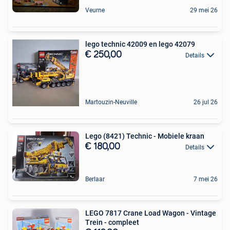
Veurne
29 mei 26
lego technic 42009 en lego 42079
€ 250,00
Details
Martouzin-Neuville
26 jul 26
Lego (8421) Technic - Mobiele kraan
€ 180,00
Details
Berlaar
7 mei 26
LEGO 7817 Crane Load Wagon - Vintage
Trein - compleet