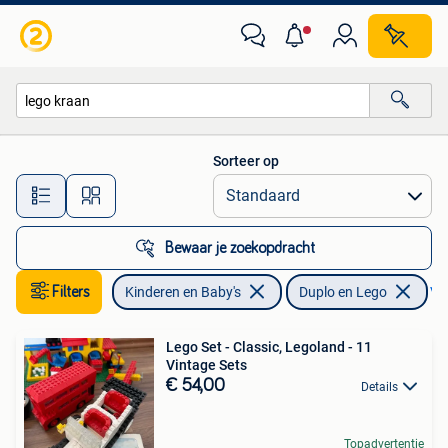
Speelgoed | Duplo en Lego
Sorteer op
Alle afstanden…
Bewaar je zoekopdracht
Filters
Kinderen en Baby's
Duplo en Lego
Ver
Lego Set - Classic, Legoland - 11
Vintage Sets
€ 54,00
Details
Topadvertentie