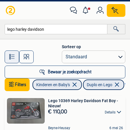
Speelgoed | Duplo en Lego
Sorteer op
Alle afstanden…
Bewaar je zoekopdracht
Filters
Kinderen en Baby's
Duplo en Lego
Ver
Lego 10369 Harley Davidson Fat Boy -
Nieuw!
€ 110,00
Details
Beyne-Heusay
6 mei 26