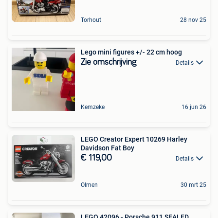
Torhout
28 nov 25
Lego mini figures +/- 22 cm hoog
Zie omschrijving
Details
Kemzeke
16 jun 26
LEGO Creator Expert 10269 Harley
Davidson Fat Boy
€ 119,00
Details
Olmen
30 mrt 25
LEGO 42096 - Porsche 911 SEALED