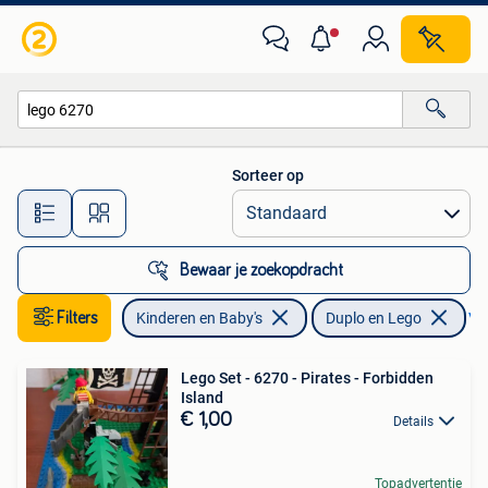
Speelgoed | Duplo en Lego
Sorteer op
Alle afstanden…
Bewaar je zoekopdracht
Filters
Kinderen en Baby's
Duplo en Lego
Ver
Lego Set - 6270 - Pirates - Forbidden
Island
€ 1,00
Details
Topadvertentie