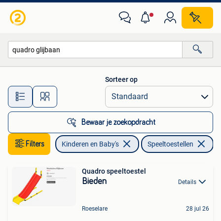
Speelgoed | Buiten | Speeltoestellen
Sorteer op
Alle afstanden…
Bewaar je zoekopdracht
Filters
Kinderen en Baby's
Speeltoestellen
Ve
Quadro speeltoestel
Bieden
Details
Roeselare
28 jul 26