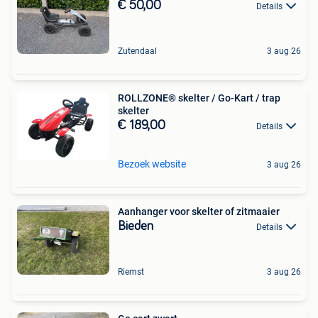
€ 50,00
Details
Zutendaal
3 aug 26
ROLLZONE® skelter / Go-Kart / trap
skelter
€ 189,00
Details
Bezoek website
3 aug 26
Aanhanger voor skelter of zitmaaier
Bieden
Details
Riemst
3 aug 26