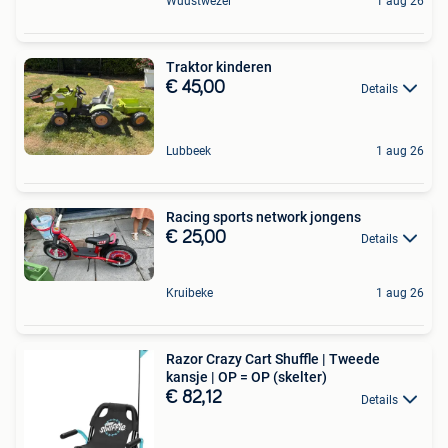
Wuustwezel
1 aug 26
Traktor kinderen
€ 45,00
Details
Lubbeek
1 aug 26
Racing sports network jongens
€ 25,00
Details
Kruibeke
1 aug 26
Razor Crazy Cart Shuffle | Tweede
kansje | OP = OP (skelter)
€ 82,12
Details