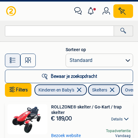
Speelgoed | Buiten | Skelters
Sorteer op
Alle afstanden…
Bewaar je zoekopdracht
Filters
Kinderen en Baby's
Skelters
Overig
ROLLZONE® skelter / Go-Kart / trap
skelter
€ 189,00
Details
Topadvertentie
Bezoek website
Vandaag