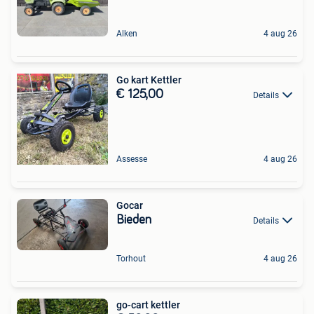
Alken
4 aug 26
Go kart Kettler
€ 125,00
Details
Assesse
4 aug 26
Gocar
Bieden
Details
Torhout
4 aug 26
go-cart kettler