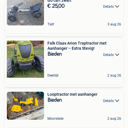
Go cart zwart
€ 25,00
Details
Tielt
3 aug 26
Falk Claas Arion Traptractor met
Aanhanger – Extra Stevig!
Bieden
Details
Deerlijk
2 aug 26
Looptractor met aanhanger
Bieden
Details
Moorslede
2 aug 26