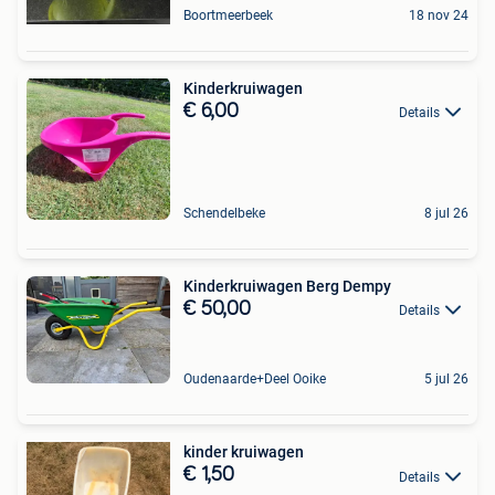
Boortmeerbeek
18 nov 24
Kinderkruiwagen
€ 6,00
Details
Schendelbeke
8 jul 26
Kinderkruiwagen Berg Dempy
€ 50,00
Details
Oudenaarde+Deel Ooike
5 jul 26
kinder kruiwagen
€ 1,50
Details