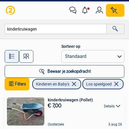
Speelgoed | Buiten | Los speelgoed
Sorteer op
Alle afstanden…
Bewaar je zoekopdracht
Filters
Kinderen en Baby's
Los speelgoed
Ver
kinderkruiwagen (Pollet)
€ 7,00
Details
Oosterzele
3 aug 26