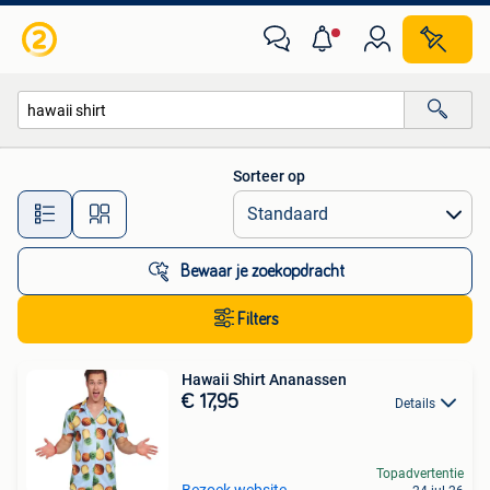
Alle categorieën…
Sorteer op
Alle afstanden…
Bewaar je zoekopdracht
Filters
Hawaii Shirt Ananassen
€ 17,95
Details
Topadvertentie
Bezoek website