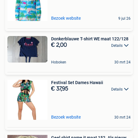
Bezoek website
9 jul 26
Donkerblauwe T-shirt WE maat 122/128
€ 2,00
Details
Hoboken
30 mrt 24
Festival Set Dames Hawaii
€ 37,95
Details
Bezoek website
30 mrt 24
Geel shirt name it maat 152. Als nieuw