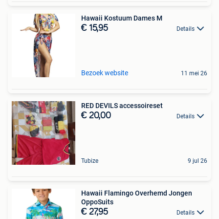
Hawaii Kostuum Dames M
€ 15,95
Details
Bezoek website
11 mei 26
RED DEVILS accessoireset
€ 20,00
Details
Tubize
9 jul 26
Hawaii Flamingo Overhemd Jongen
OppoSuits
€ 27,95
Details