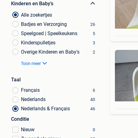
Kinderen en Baby's
Alle zoekertjes
Badjes en Verzorging
26
Speelgoed | Speelkeukens
5
Kinderspulletjes
3
Overige Kinderen en Baby's
2
Toon meer
Taal
Français
6
Nederlands
40
Nederlands & Français
46
Conditie
Nieuw
0