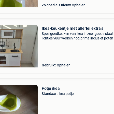
Zo goed als nieuw
Ophalen
Ikea-keukentje met allerlei extra's
Speelgoedkeuken van ikea in zeer goede staat
lichtjes vuur werken nog prima inclusief pote
keukentje hoger te zetten naargelang de
leeftijd/grootte van je kind alle extra&#39;s op
foto zitt
Gebruikt
Ophalen
Potje ikea
Standaart ikea potje