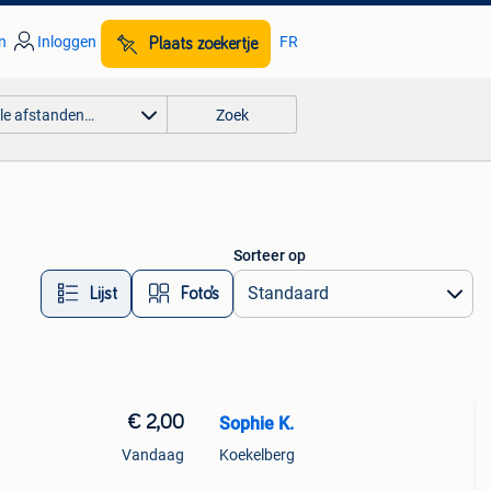
n
Inloggen
FR
Plaats zoekertje
lle afstanden…
Zoek
Sorteer op
Lijst
Foto’s
€ 2,00
Sophie K.
Vandaag
Koekelberg