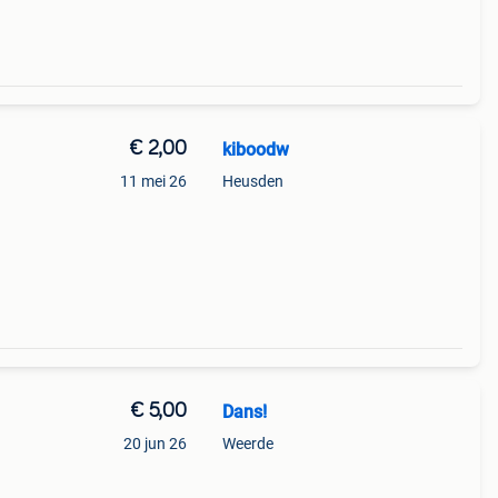
€ 2,00
kiboodw
11 mei 26
Heusden
€ 5,00
Dans!
20 jun 26
Weerde