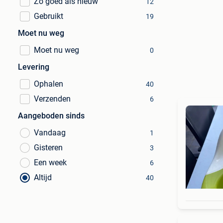
Zo goed als nieuw
12
Gebruikt
19
Moet nu weg
Moet nu weg
0
Levering
Ophalen
40
Verzenden
6
Aangeboden sinds
Vandaag
1
Gisteren
3
Een week
6
Altijd
40