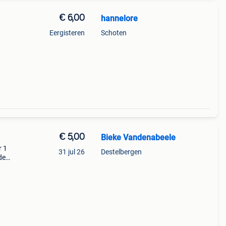
€ 6,00
hannelore
Eergisteren
Schoten
€ 5,00
Bieke Vandenabeele
r 1
31 jul 26
Destelbergen
de