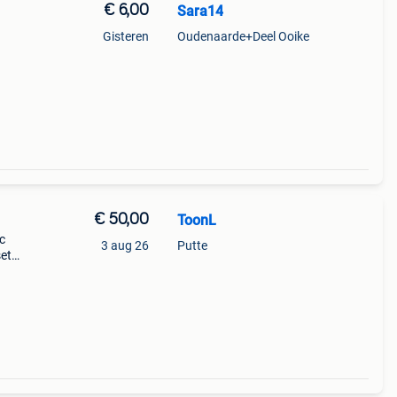
€ 6,00
Sara14
Gisteren
Oudenaarde+Deel Ooike
€ 50,00
ToonL
ic
3 aug 26
Putte
set
rt en