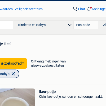
waarden
Veiligheidscentrum
Chat
Meldinge
Kinderen en Baby's
A
je ikea'
Ontvang meldingen van
 je zoekopdracht
nieuwe zoekresultaten
 Baby's
Ikea-potje
Klein ikea-potje, schoon en schoongemaakt.