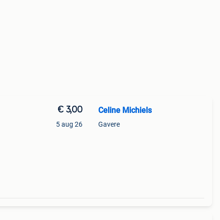
€ 3,00
Celine Michiels
5 aug 26
Gavere