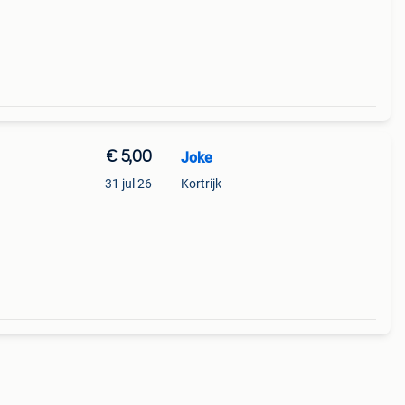
€ 5,00
Joke
31 jul 26
Kortrijk