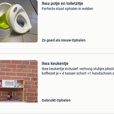
Ikea potje en toiletzitje
Perfecte staat ophalen in welden
Zo goed als nieuw
Ophalen
Ikea keukentje
Ikea keukentje inclusief: verhoog stukjes plast
koffiezet je + 4 tassen schort +1 handschoen 
keukengerei (lepel, deegrol, etc.) Pannetjes en
potjes stoffen groenten (ikea) verjaardagstaa
al
Gebruikt
Ophalen