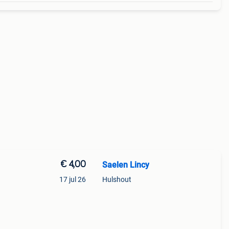
€ 4,00
Saelen Lincy
17 jul 26
Hulshout