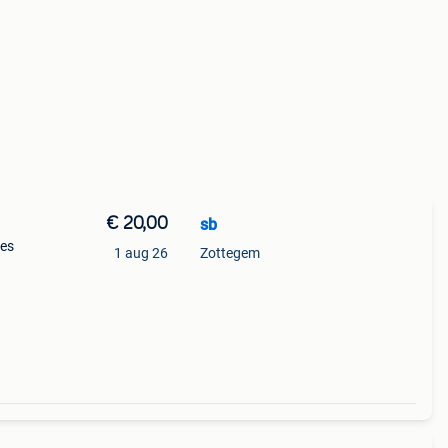
€ 20,00
sb
les
1 aug 26
Zottegem