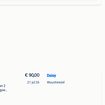
€ 90,00
Daisy
21 jul 26
Wuustwezel
an 2
lgoed
eel
u