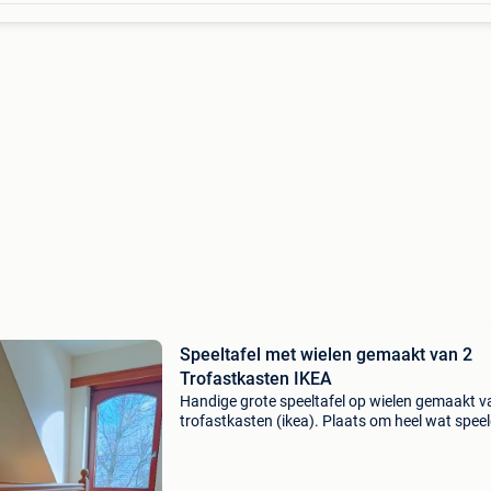
Speeltafel met wielen gemaakt van 2
Trofastkasten IKEA
Handige grote speeltafel op wielen gemaakt v
trofastkasten (ikea). Plaats om heel wat spee
netjes te organiseren. Onze speeltafel is met v
plezier gebruikt, maar ziet er nog super netjes 