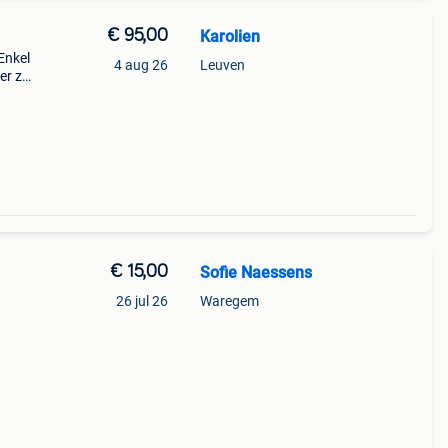
€ 95,00
Karolien
 Enkel
4 aug 26
Leuven
der zo
€ 15,00
Sofie Naessens
26 jul 26
Waregem