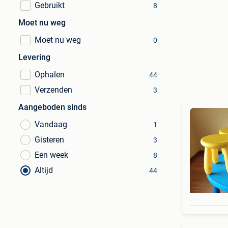
Gebruikt
8
Moet nu weg
Moet nu weg
0
Levering
Ophalen
44
Verzenden
3
Aangeboden sinds
Vandaag
1
Gisteren
3
Een week
8
Altijd
44