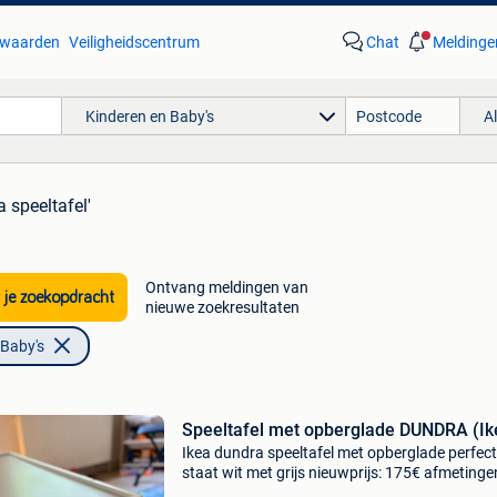
waarden
Veiligheidscentrum
Chat
Meldinge
Kinderen en Baby's
A
a speeltafel'
Ontvang meldingen van
 je zoekopdracht
nieuwe zoekresultaten
 Baby's
Speeltafel met opberglade DUNDRA (Ik
Ikea dundra speeltafel met opberglade perfec
staat wit met grijs nieuwprijs: 175€ afmetinge
foto