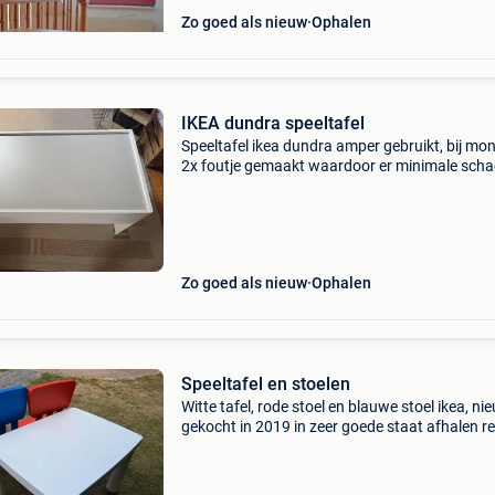
Zo goed als nieuw
Ophalen
IKEA dundra speeltafel
Speeltafel ikea dundra amper gebruikt, bij mo
2x foutje gemaakt waardoor er minimale schad
Zie close-up foto’s voor duidelijkheid. Online s
er veel tips om het blad te versieren (vb auto
Zo goed als nieuw
Ophalen
Speeltafel en stoelen
Witte tafel, rode stoel en blauwe stoel ikea, ni
gekocht in 2019 in zeer goede staat afhalen r
lummen