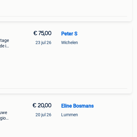
€ 75,00
Peter S
ntage
23 jul 26
Wichelen
e is.
taan
€ 20,00
Eline Bosmans
euwe
20 jul 26
Lummen
egio