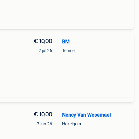
€ 10,00
BM
2 jul 26
Temse
€ 10,00
Nency Van Wesemael
7 jun 26
Hekelgem