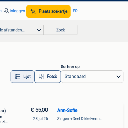
n
Inloggen
FR
Plaats zoekertje
lle afstanden…
Zoek
Sorteer op
Lijst
Foto’s
€ 55,00
Ann-Sofie
ea)
te
28 jul 26
Zingem+Deel Dikkelvenne En Nederzwalm-Hermelgem
n zie