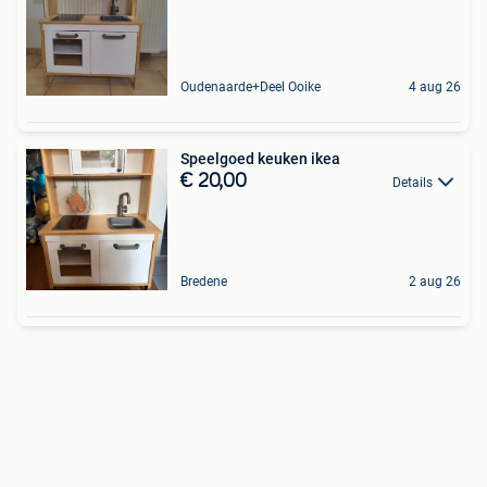
Oudenaarde+Deel Ooike
4 aug 26
Speelgoed keuken ikea
€ 20,00
Details
Bredene
2 aug 26