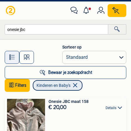
Kinderen en Baby's
Sorteer op
Alle afstanden…
Bewaar je zoekopdracht
Filters
Kinderen en Baby's
Onesie JBC maat 158
€ 20,00
Details