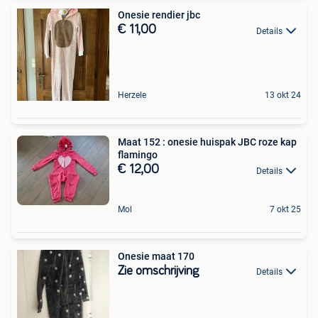
Onesie rendier jbc
€ 11,00
Details
Herzele
13 okt 24
Maat 152 : onesie huispak JBC roze kap
flamingo
€ 12,00
Details
Mol
7 okt 25
Onesie maat 170
Zie omschrijving
Details