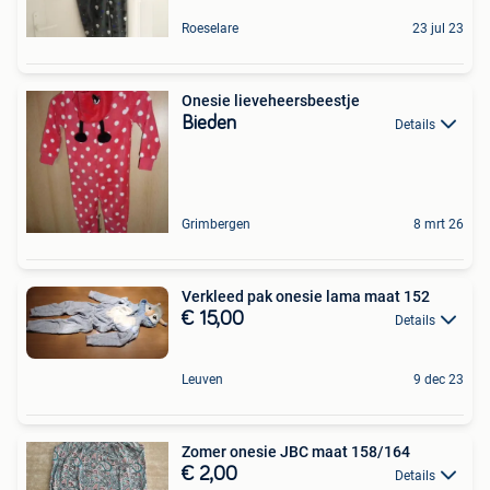
Roeselare
23 jul 23
Onesie lieveheersbeestje
Bieden
Details
Grimbergen
8 mrt 26
Verkleed pak onesie lama maat 152
€ 15,00
Details
Leuven
9 dec 23
Zomer onesie JBC maat 158/164
€ 2,00
Details