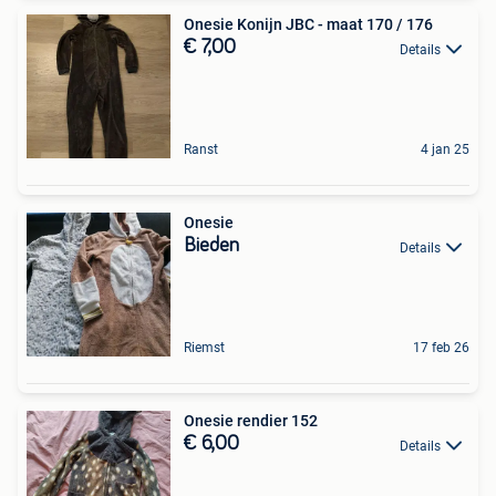
Onesie Konijn JBC - maat 170 / 176
€ 7,00
Details
Ranst
4 jan 25
Onesie
Bieden
Details
Riemst
17 feb 26
Onesie rendier 152
€ 6,00
Details