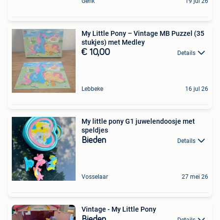
Genk
19 jul 26
My Little Pony – Vintage MB Puzzel (35
stukjes) met Medley
€ 10,00
Details
Lebbeke
16 jul 26
My little pony G1 juwelendoosje met
speldjes
Bieden
Details
Vosselaar
27 mei 26
Vintage - My Little Pony
Bieden
Details