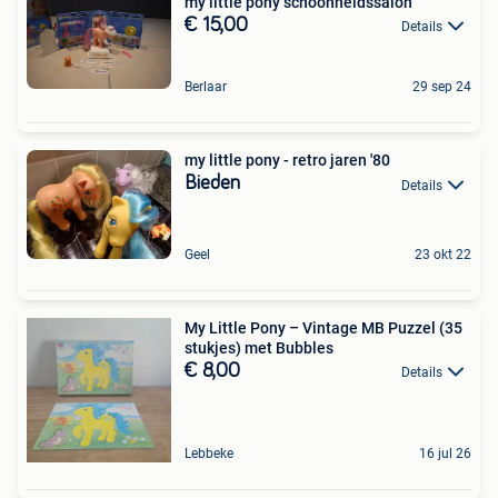
my little pony schoonheidssalon
€ 15,00
Details
Berlaar
29 sep 24
my little pony - retro jaren '80
Bieden
Details
Geel
23 okt 22
My Little Pony – Vintage MB Puzzel (35
stukjes) met Bubbles
€ 8,00
Details
Lebbeke
16 jul 26