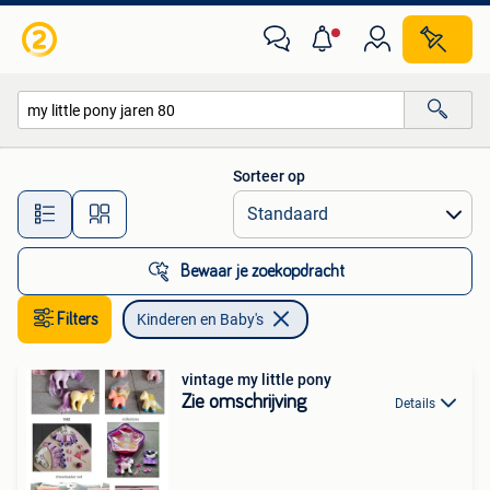
Kinderen en Baby's
Sorteer op
Alle afstanden…
Bewaar je zoekopdracht
Filters
Kinderen en Baby's
vintage my little pony
Zie omschrijving
Details