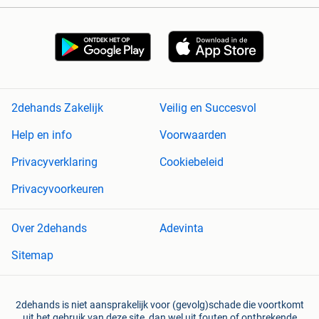
2dehands Zakelijk
Veilig en Succesvol
Help en info
Voorwaarden
Privacyverklaring
Cookiebeleid
Privacyvoorkeuren
Over 2dehands
Adevinta
Sitemap
2dehands is niet aansprakelijk voor (gevolg)schade die voortkomt
uit het gebruik van deze site, dan wel uit fouten of ontbrekende