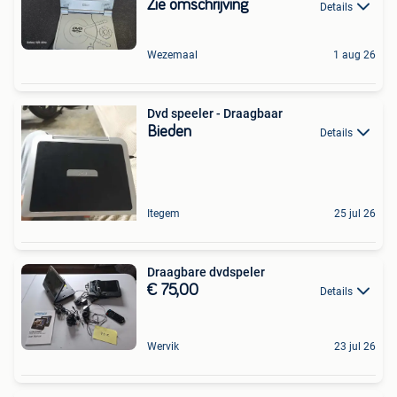
Zie omschrijving
Details
Wezemaal
1 aug 26
Dvd speeler - Draagbaar
Bieden
Details
Itegem
25 jul 26
Draagbare dvdspeler
€ 75,00
Details
Wervik
23 jul 26