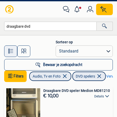
DVD spelers
Sorteer op
Alle afstanden…
Bewaar je zoekopdracht
Filters
Audio, Tv en Foto
DVD spelers
Verwijd
Draagbare DVD speler Medion MD81210
€ 10,00
Details