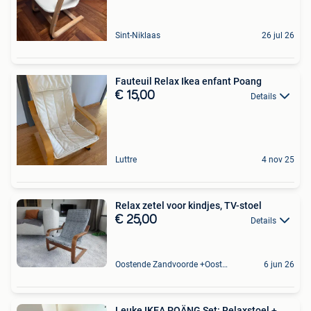
Sint-Niklaas
26 jul 26
Fauteuil Relax Ikea enfant Poang
€ 15,00
Details
Luttre
4 nov 25
Relax zetel voor kindjes, TV-stoel
€ 25,00
Details
Oostende Zandvoorde +Oostende
6 jun 26
Leuke IKEA POÄNG Set: Relaxstoel +