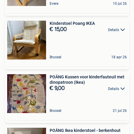
Evere
10 jul 26
Kinderstoel Poang IKEA
€ 15,00
Details
Brussel
18 apr 26
POÄNG Kussen voor kinderfauteuil met
dinopatroon (Ikea)
€ 9,00
Details
Brussel
21 jul 26
POÄNG Ikea kinderstoel - berkenhout