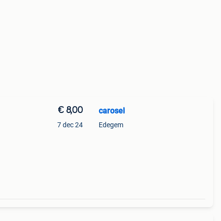
€ 8,00
carosel
7 dec 24
Edegem