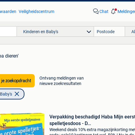
waarden
Veiligheidscentrum
Chat
Meldinge
Kinderen en Baby's
A
ba dieren'
Ontvang meldingen van
 je zoekopdracht
nieuwe zoekresultaten
 Baby's
Verpakking beschadigd Haba Mijn eers
spelletjesdoos - D...
Weekend deals 10% extra magazijnkorting me