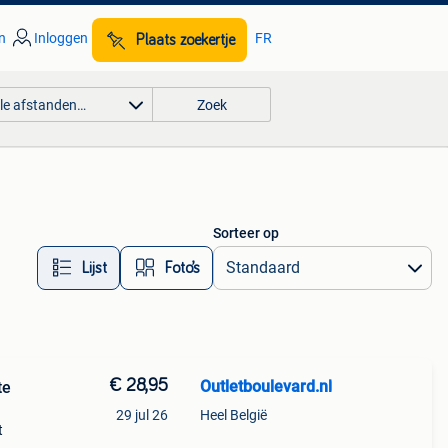
n
Inloggen
FR
Plaats zoekertje
lle afstanden…
Zoek
Sorteer op
Lijst
Foto’s
€ 28,95
Outletboulevard.nl
te
29 jul 26
Heel België
t