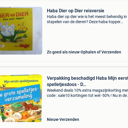
Haba Dier op Dier reisversie
Haba dier op dier wie is het meest behendig in
stapelen van de dieren? Deze haba-topper
stimuleert de fijne motoriek van uw kind.
Fantastisch stapel- en behendingsheidsspel,
waarbij het de bedoeli
Zo goed als nieuw
Ophalen of Verzenden
Verpakking beschadigd Haba Mijn eers
spelletjesdoos - D...
Weekend deals 10% extra magazijnkorting me
code : sale10 kortingen tot wel -50% ! Nu in de
aanbieding van € 39,99 voor € 28,95! Mijn eer
spelletjesdoos van haba bevat 10 verschillend
Nieuw
Verzenden