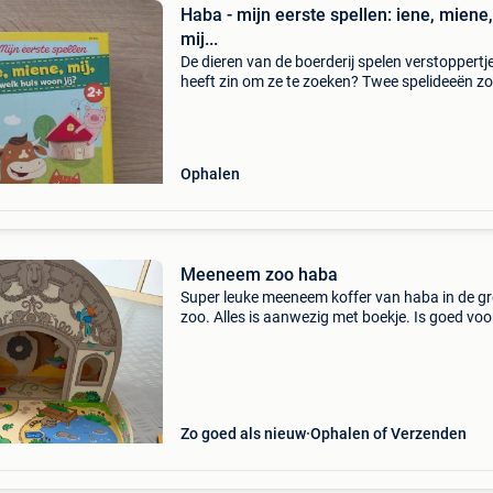
Haba - mijn eerste spellen: iene, miene,
mij...
De dieren van de boerderij spelen verstoppertj
heeft zin om ze te zoeken? Twee spelideeën z
voor veel afwisseling. Wie goed kijkt en een go
geheugen heeft, kan deze beestachtige zoekt
Ophalen
Meeneem zoo haba
Super leuke meeneem koffer van haba in de gr
zoo. Alles is aanwezig met boekje. Is goed voo
fantasie, educatief en voor kindjes die zot zijn
dieren
Zo goed als nieuw
Ophalen of Verzenden