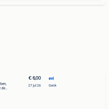
€ 6,00
evi
bben,
27 jul 26
Genk
t de