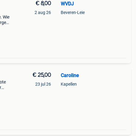
€ 8,00
WVDJ
2 aug 26
Beveren-Leie
e. Wie
orgen
ed
ocht
€ 25,00
Caroline
ote
23 jul 26
Kapellen
r
 van