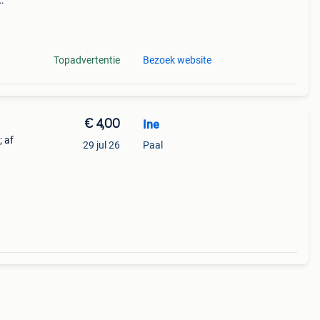
ste
e sp
Topadvertentie
Bezoek website
€ 4,00
Ine
 af
29 jul 26
Paal