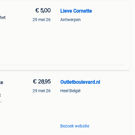
€ 5,00
Lieve Cornette
 het
29 mei 26
Antwerpen
€ 28,95
Outletboulevard.nl
te
29 mei 26
Heel België
t
ste
e sp
Bezoek website