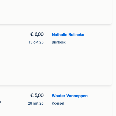
€ 6,00
Nathalie Bulinckx
13 okt 25
Bierbeek
€ 5,00
Wouter Vannoppen
n
28 mrt 26
Koersel