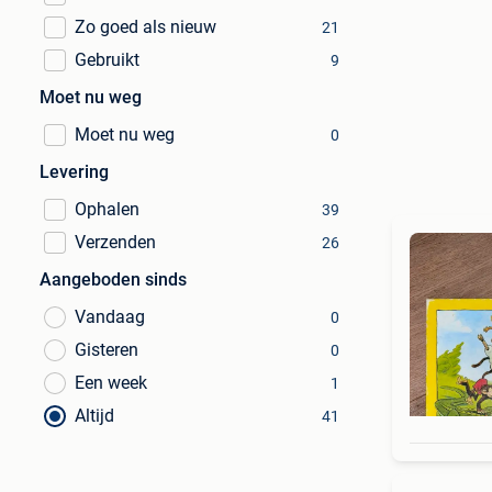
Zo goed als nieuw
21
Gebruikt
9
Moet nu weg
Moet nu weg
0
Levering
Ophalen
39
Verzenden
26
Aangeboden sinds
Vandaag
0
Gisteren
0
Een week
1
Altijd
41