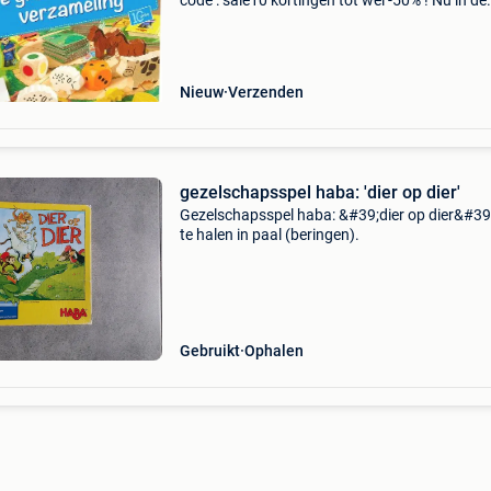
code : sale10 kortingen tot wel -50% ! Nu in de
aanbieding van € 39,99 voor € 28,95! Mijn eer
spelletjesdoos van haba bevat 10 verschillend
Nieuw
Verzenden
gezelschapsspel haba: 'dier op dier'
Gezelschapsspel haba: &#39;dier op dier&#39;
te halen in paal (beringen).
Gebruikt
Ophalen