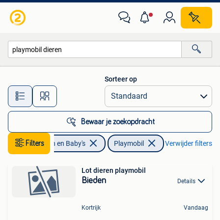
Speelgoed | Playmobil
Sorteer op
Alle afstanden…
Bewaar je zoekopdracht
Filters
Kinderen en Baby's
Playmobil
Verwijder filters
Lot dieren playmobil
Bieden
Details
Kortrijk
Vandaag