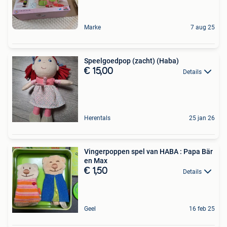
Marke
7 aug 25
Speelgoedpop (zacht) (Haba)
€ 15,00
Details
Herentals
25 jan 26
Vingerpoppen spel van HABA : Papa Bär
en Max
€ 1,50
Details
Geel
16 feb 25