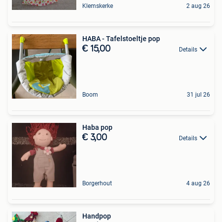
Klemskerke
2 aug 26
HABA - Tafelstoeltje pop
€ 15,00
Details
Boom
31 jul 26
Haba pop
€ 3,00
Details
Borgerhout
4 aug 26
Handpop