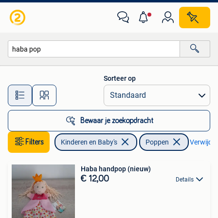
Speelgoed | Poppen
Sorteer op
Alle afstanden…
Bewaar je zoekopdracht
Filters
Kinderen en Baby's
Poppen
Verwijder 
Haba handpop (nieuw)
€ 12,00
Details