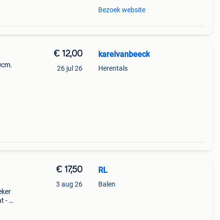
Bezoek website
€ 12,00
karelvanbeeck
0cm.
26 jul 26
Herentals
€ 17,50
RL
3 aug 26
Balen
eker
t - 2
 x 60
n