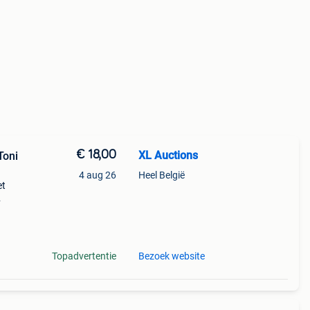
€ 18,00
XL Auctions
Toni
4 aug 26
Heel België
et
al
Topadvertentie
Bezoek website