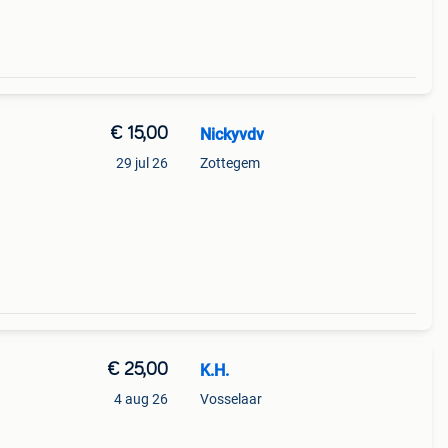
€ 15,00
Nickyvdv
29 jul 26
Zottegem
€ 25,00
K.H.
4 aug 26
Vosselaar