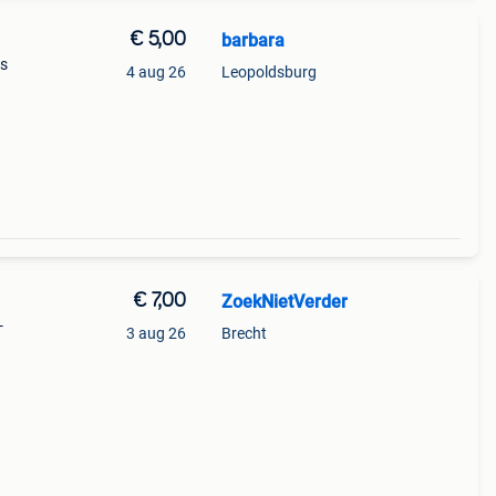
€ 5,00
barbara
es
4 aug 26
Leopoldsburg
€ 7,00
ZoekNietVerder
-
3 aug 26
Brecht
nde