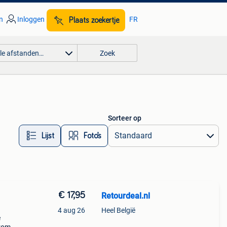
n
Inloggen
FR
Plaats zoekertje
lle afstanden…
Zoek
Sorteer op
Lijst
Foto’s
€ 17,95
Retourdeal.nl
4 aug 26
Heel België
e