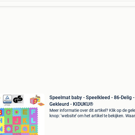
Speelmat baby - Speelkleed - 86-Delig -
Gekleurd - KIDUKU®
Meer informatie over dit artikel? Klik op de gel
knop: ‘website’ om het artikel te bekijken. Wa
bestellen bij retourdeal.nl? Voor 15:00 besteld,
volgende werkdag in huis. 1 Jaar garantie op 