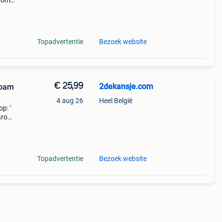
arom
al on
Topadvertentie
Bezoek website
€ 25,99
2dekansje.com
Foam
4 aug 26
Heel België
p: ‘
aarom
ld,
o
Topadvertentie
Bezoek website