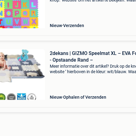
knop: ‘website’ om het artikel te bekijken. Wa
bestellen bij retourdeal.nl? Voor 15:00 besteld,
volgende werkdag in huis. 1 Jaar garantie op 
Nieuw
Verzenden
2dekans | GIZMO Speelmat XL – EVA 
- Opstaande Rand –
Meer informatie over dit artikel? Druk op de kno
website ’ hierboven in de kleur: wit/blauw. W
bestellen bij 2dekansje.com? Voor 16:00 beste
morgen in huis binnen belgië. 1 Jaar garantie 
Nieuw
Ophalen of Verzenden