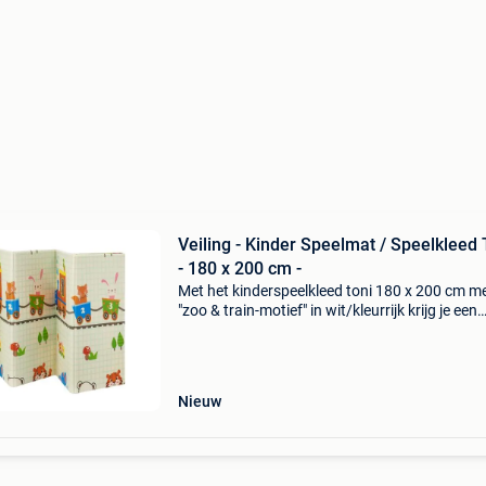
Veiling - Kinder Speelmat / Speelkleed 
- 180 x 200 cm -
Met het kinderspeelkleed toni 180 x 200 cm m
"zoo & train-motief" in wit/kleurrijk krijg je een
kleurrijke speelruimte voor je kroost. Je baby z
actief zijn op de zachte mat. Hij kan
Nieuw