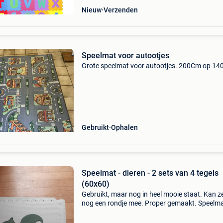
Nieuw
Verzenden
Speelmat voor autootjes
Grote speelmat voor autootjes. 200Cm op 14
Gebruikt
Ophalen
Speelmat - dieren - 2 sets van 4 tegels
(60x60)
Gebruikt, maar nog in heel mooie staat. Kan z
nog een rondje mee. Proper gemaakt. Speelma
sets van 4 tegels afmetingen van één tegel: 60
x 1,2 cm bosdieren: vos, eekhoorn, uil en konij