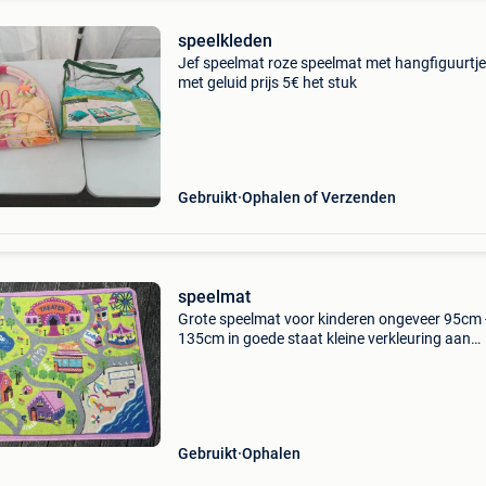
speelkleden
Jef speelmat roze speelmat met hangfiguurtj
met geluid prijs 5€ het stuk
Gebruikt
Ophalen of Verzenden
speelmat
Grote speelmat voor kinderen ongeveer 95cm 
135cm in goede staat kleine verkleuring aan
achterkant - ook goede staat mooie uitnodige
tekening makkelijk oprolbaar en opruimbaar
Gebruikt
Ophalen