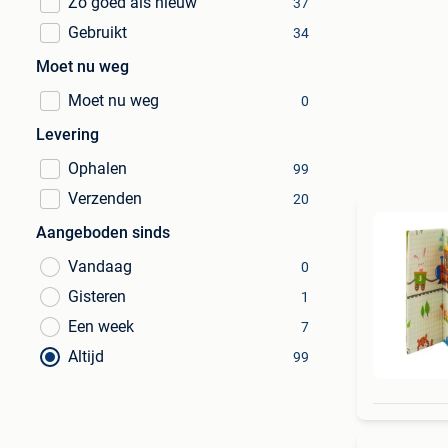
Zo goed als nieuw
37
Gebruikt
34
Moet nu weg
Moet nu weg
0
Levering
Ophalen
99
Verzenden
20
Aangeboden sinds
Vandaag
0
Gisteren
1
Een week
7
Altijd
99