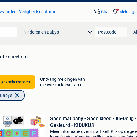
waarden
Veiligheidscentrum
Chat
Meldinge
Kinderen en Baby's
A
rote speelmat'
Ontvang meldingen van
 je zoekopdracht
nieuwe zoekresultaten
 Baby's
Speelmat baby - Speelkleed - 86-Delig -
Gekleurd - KIDUKU®
Meer informatie over dit artikel? Klik op de gel