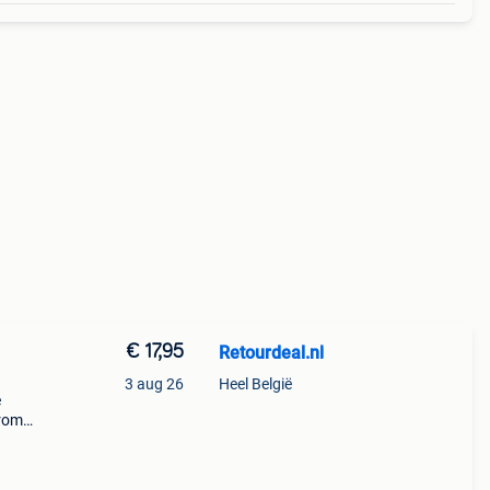
€ 17,95
Retourdeal.nl
3 aug 26
Heel België
e
arom
al on