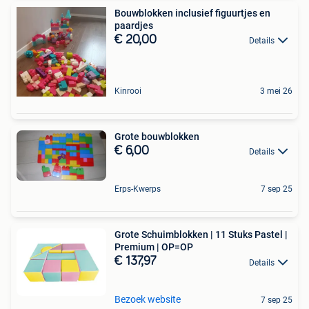
Bouwblokken inclusief figuurtjes en
paardjes
€ 20,00
Details
Kinrooi
3 mei 26
Grote bouwblokken
€ 6,00
Details
Erps-Kwerps
7 sep 25
Grote Schuimblokken | 11 Stuks Pastel |
Premium | OP=OP
€ 137,97
Details
Bezoek website
7 sep 25