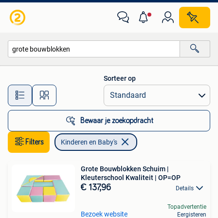
Kinderen en Baby's
Sorteer op
Alle afstanden…
Bewaar je zoekopdracht
Filters
Kinderen en Baby's
Grote Bouwblokken Schuim |
Kleuterschool Kwaliteit | OP=OP
€ 137,96
Details
Topadvertentie
Bezoek website
Eergisteren