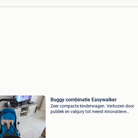
Buggy combinatie Easywalker
Zeer compacte kinderwagen. Verkozen door
publiek en vakjury tot meest innovatieve
babyproduct. De reiswieg is gemakkelijk van h
frame te halen en de wagen kun je in 1 klik
inklappen. Zo groeit de wa