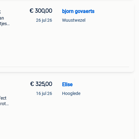
€ 300,00
bjorn govaerts
k
an
26 jul 26
Wuustwezel
jes -
oor
 - 1
€ 325,00
Elise
16 jul 26
Hooglede
fect
grote
froad
n