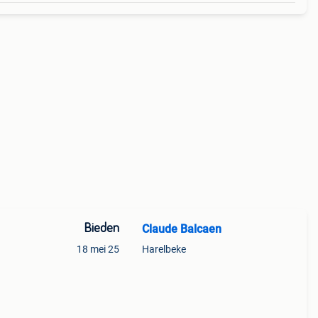
Bieden
Claude Balcaen
18 mei 25
Harelbeke
et