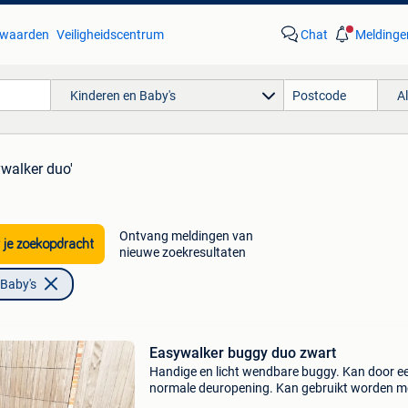
waarden
Veiligheidscentrum
Chat
Meldinge
Kinderen en Baby's
A
ywalker duo'
Ontvang meldingen van
 je zoekopdracht
nieuwe zoekresultaten
 Baby's
Easywalker buggy duo zwart
Handige en licht wendbare buggy. Kan door e
normale deuropening. Kan gebruikt worden m
draagmand en buggy of met twee buggy&#39