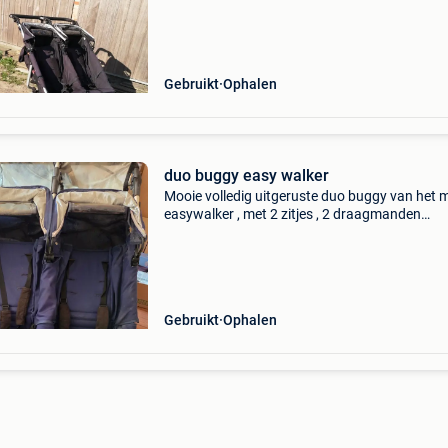
Ideaal voor broertjes of zusjes die niet zoveel i
leeftijd v
Gebruikt
Ophalen
duo buggy easy walker
Mooie volledig uitgeruste duo buggy van het 
easywalker , met 2 zitjes , 2 draagmanden
,muggennetjes voor de draagmanden , matrasj
lakentjes , voetenzakken , regenhoezen , en ba
om de draag
Gebruikt
Ophalen