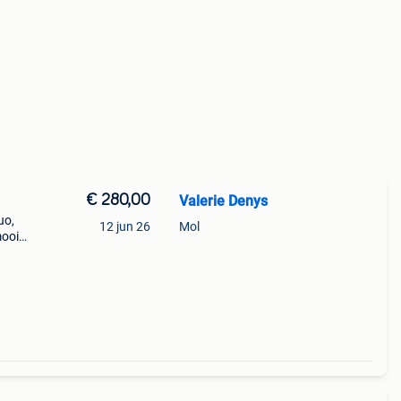
€ 280,00
Valerie Denys
uo,
12 jun 26
Mol
mooie
 één
at en