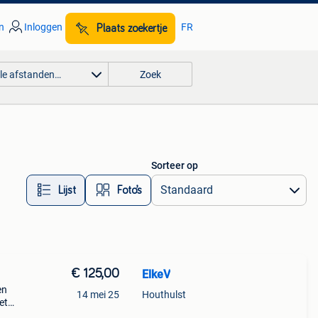
n
Inloggen
FR
Plaats zoekertje
lle afstanden…
Zoek
Sorteer op
Lijst
Foto’s
€ 125,00
ElkeV
en
14 mei 25
Houthulst
et
;s.