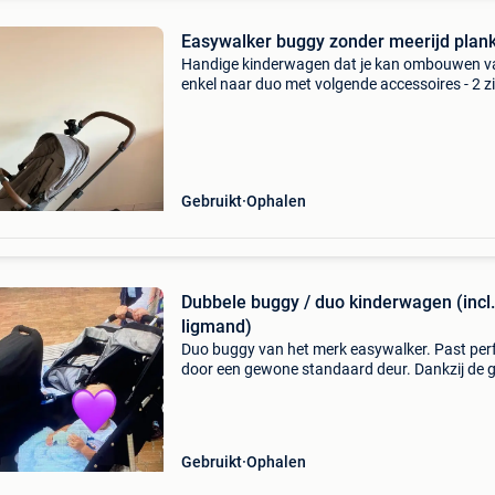
Easywalker buggy zonder meerijd plan
Handige kinderwagen dat je kan ombouwen v
enkel naar duo met volgende accessoires - 2 zit
1 draagmand - 1 uitbereiding set - 2 adapter v
maxi cosi - 1 voetenzak voor winter - 1 stuurtje
Gebruikt
Ophalen
Dubbele buggy / duo kinderwagen (incl.
ligmand)
Duo buggy van het merk easywalker. Past per
door een gewone standaard deur. Dankzij de 
rubberen wielen, kan deze buggy makkelijk of
gebruikt worden. De zittingen zijn eenvoudig e
onafh
Gebruikt
Ophalen