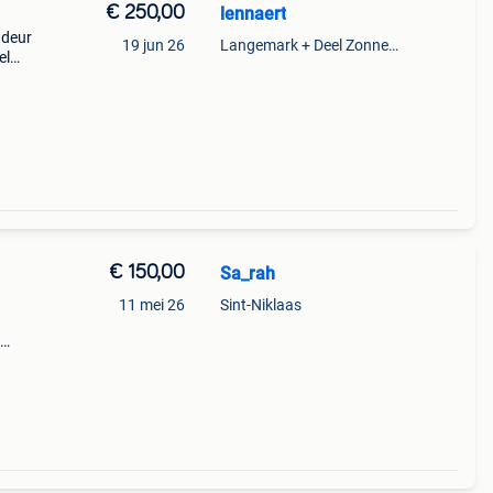
€ 250,00
lennaert
 deur
19 jun 26
Langemark + Deel Zonnebeke
el
r
d en
€ 150,00
Sa_rah
11 mei 26
Sint-Niklaas
l