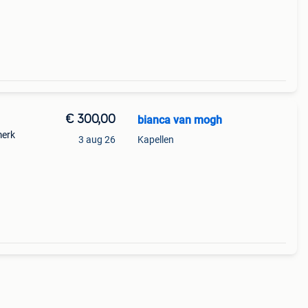
n
€ 300,00
bianca van mogh
merk
3 aug 26
Kapellen
es ,
rzn