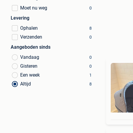
Moet nu weg
0
Levering
Ophalen
8
Verzenden
0
Aangeboden sinds
Vandaag
0
Gisteren
0
Een week
1
Altijd
8