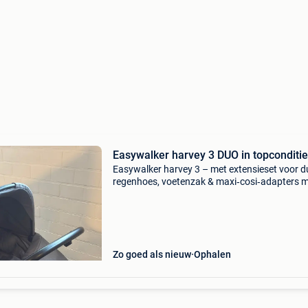
Easywalker harvey 3 DUO in topconditie
Easywalker harvey 3 – met extensieset voor d
regenhoes, voetenzak & maxi‑cosi‑adapters 
en complete easywalker harvey 3, ideaal voor
of twee kindjes. De wagen is in zeer goede sta
Zo goed als nieuw
Ophalen