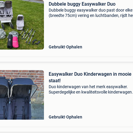
Dubbele buggy Easywalker Duo
Dubbele buggy easywalker duo past door elke
(breedte 75cm) vering en luchtbanden, rijdt he
soepel 5 puntsgordel veel opbergplaats (achte
zittingen en onderaan) erbij verkocht: reisman
adap
Gebruikt
Ophalen
Easywalker Duo Kinderwagen in mooie
staat!
Duo kinderwagen van het merk easywalker.
Superdegelijke en kwaliteitsvolle kinderwagen.
Mogelijkheid tot het vervoeren van 2 kindjes.
Inclusief 2 bevestigingsstangen voor eventuee
plaatsen van een re
Gebruikt
Ophalen