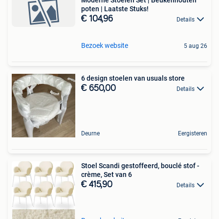
poten | Laatste Stuks!
€ 104,96
Details
Bezoek website
5 aug 26
6 design stoelen van usuals store
€ 650,00
Details
Deurne
Eergisteren
Stoel Scandi gestoffeerd, bouclé stof -
crème, Set van 6
€ 415,90
Details