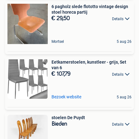
6 pagholz slede flototto vintage design
stoel horeca partij
€ 29,50
Details
Mortsel
5 aug 26
Eetkamerstoelen, kunstleer - grijs, Set
van 6
€ 107,79
Details
Bezoek website
5 aug 26
stoelen De Puydt
Bieden
Details