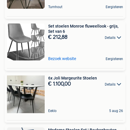
Turnhout
Eergisteren
Set stoelen Monroe fluweellook - grijs,
Set van 6
€ 212,88
Details
Bezoek website
Eergisteren
6x Joli Margeurite Stoelen
€ 1.100,00
Details
Eeklo
5 aug 26
Moderne Stoelen Set | Beukenhouten