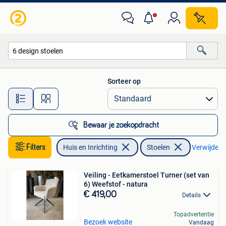
Stoelen
Sorteer op
Alle afstanden…
Bewaar je zoekopdracht
Filters
Huis en Inrichting
Stoelen
Verwijder fi
Veiling - Eetkamerstoel Turner (set van
6) Weefstof - natura
€ 419,00
Details
Topadvertentie
Bezoek website
Vandaag