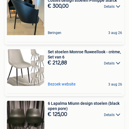
Costes design stoelen Philippe Starck
€ 300,00
Details
Beringen
3 aug 26
Set stoelen Monroe fluweellook - crème,
Set van 6
€ 212,88
Details
Bezoek website
3 aug 26
6 Lapalma Miunn design stoelen (black
open pore)
€ 125,00
Details