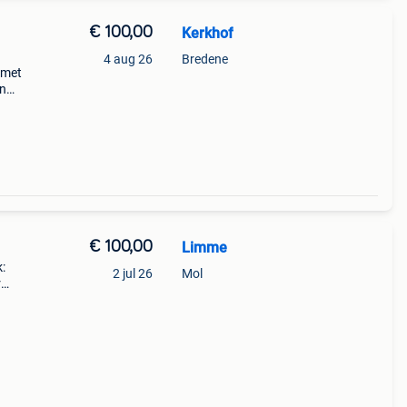
€ 100,00
Kerkhof
4 aug 26
Bredene
 met
an
edte
le
€ 100,00
Limme
:
2 jul 26
Mol
r
ang
g