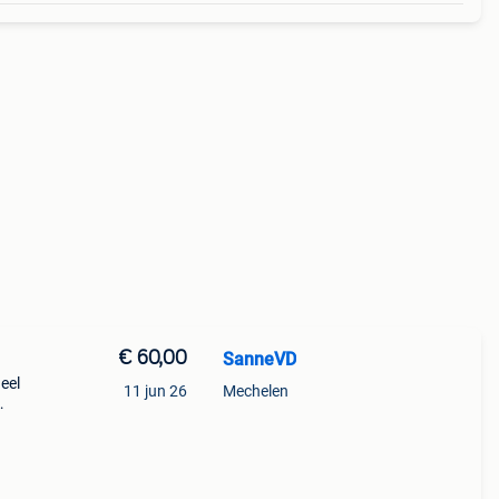
€ 60,00
SanneVD
eel
11 jun 26
Mechelen
ver,