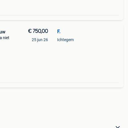
€ 750,00
F.
euw
a niet
25 jun 26
Ichtegem
hts