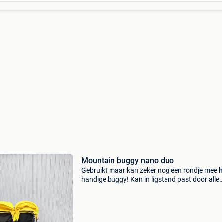
Mountain buggy nano duo
Gebruikt maar kan zeker nog een rondje mee h
handige buggy! Kan in ligstand past door alle
deuren, licht, met 1 hand te besturen. Kan
opgevouwen worden maar dat gaat wat stroe
beetje geduld voo