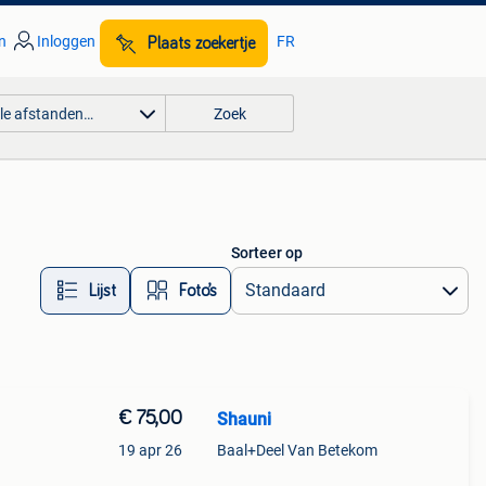
n
Inloggen
FR
Plaats zoekertje
lle afstanden…
Zoek
Sorteer op
Lijst
Foto’s
€ 75,00
Shauni
19 apr 26
Baal+Deel Van Betekom