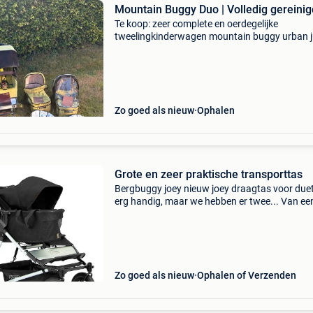
Mountain Buggy Duo | Volledig gereinig
Te koop: zeer complete en oerdegelijke
tweelingkinderwagen mountain buggy urban j
duo. Ideaal voor in het bos, op ruwer terrein of
gewoon in de stad. Wij waren er super tevrede
over! Staat van d
Zo goed als nieuw
Ophalen
Grote en zeer praktische transporttas
Bergbuggy joey nieuw joey draagtas voor due
erg handig, maar we hebben er twee... Van ee
dubbelganger naar een single in enkele secon
De joey kan eenvoudig aan het frame van de 
worden bev
Zo goed als nieuw
Ophalen of Verzenden