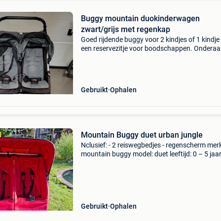
Buggy mountain duokinderwagen
zwart/grijs met regenkap
Goed rijdende buggy voor 2 kindjes of 1 kindje
een reservezitje voor boodschappen. Ondera
veel ruimte voor gerief. Handig compact . Bre
van slechts 63 cm, waardoor hij door vrijwel al
deur
Gebruikt
Ophalen
Mountain Buggy duet urban jungle
Nclusief: - 2 reiswegbedjes - regenscherm merk
mountain buggy model: duet leeftijd: 0 – 5 jaa
aantal standen: op hoogte verstelbare duwst
wielen: 10″ luchtbanden. Gewicht duet: 14,7 k
max. Gewic
Gebruikt
Ophalen