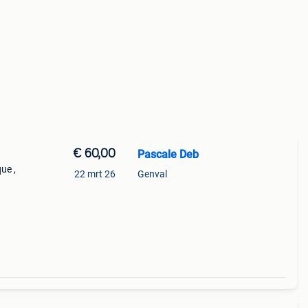
€ 60,00
Pascale Deb
ue ,
22 mrt 26
Genval