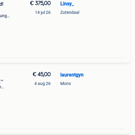
€ 375,00
Linsy_
d!
14 jul 26
Zutendaal
ungle
n
€ 45,00
laurentgyn
t™
4 aug 26
Mons
n
den!
buggy