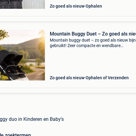
Zo goed als nieuw
Ophalen
Mountain Buggy Duet – Zo goed als ni
Mountain buggy duet – zo goed als nieuw bijn
gebruikt! Zeer compacte en wendbare
duo-/tweelingwagen met een breedte van slec
63 cm, waardoor hij door vrijwel alle deuren en
winkels past. ✔ Ge
Zo goed als nieuw
Ophalen of Verzenden
gy duo in Kinderen en Baby's
de zoektermen