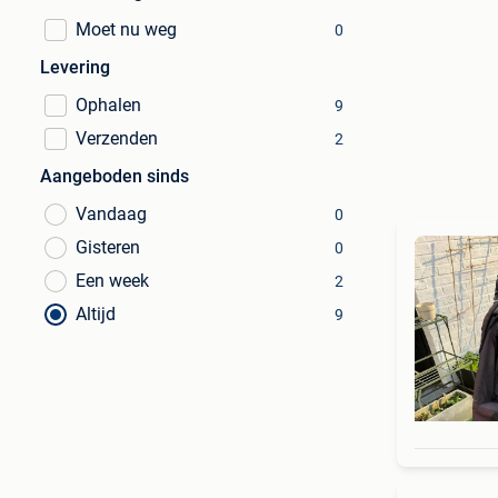
Moet nu weg
0
Levering
Ophalen
9
Verzenden
2
Aangeboden sinds
Vandaag
0
Gisteren
0
Een week
2
Altijd
9