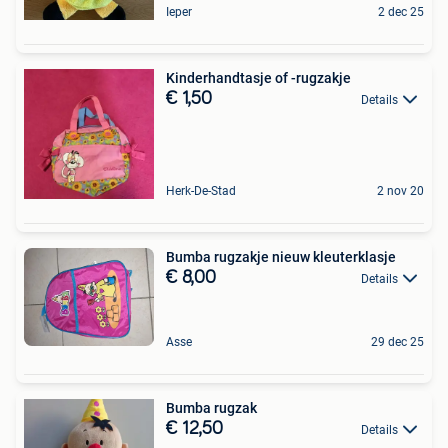
Ieper
2 dec 25
Kinderhandtasje of -rugzakje
€ 1,50
Details
Herk-De-Stad
2 nov 20
Bumba rugzakje nieuw kleuterklasje
€ 8,00
Details
Asse
29 dec 25
Bumba rugzak
€ 12,50
Details