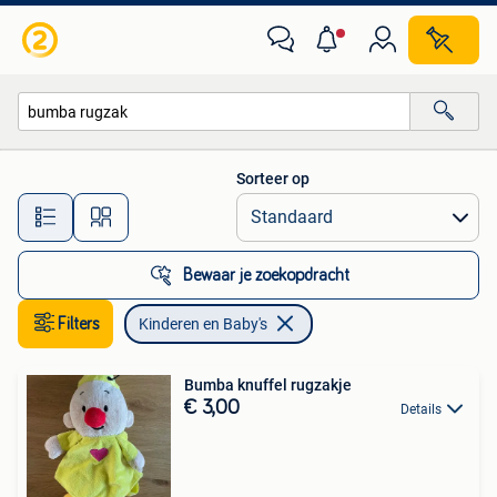
Kinderen en Baby's
Sorteer op
Alle afstanden…
Bewaar je zoekopdracht
Filters
Kinderen en Baby's
Bumba knuffel rugzakje
€ 3,00
Details