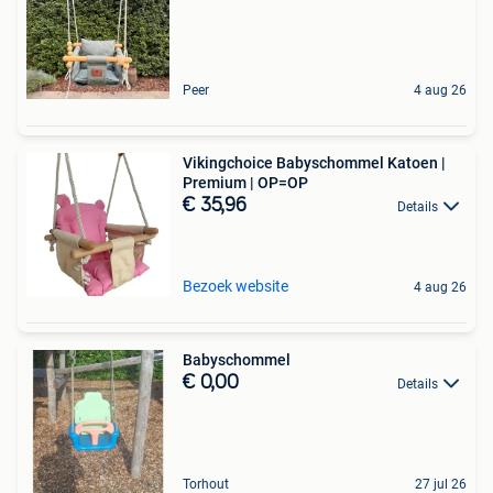
Peer
4 aug 26
Vikingchoice Babyschommel Katoen |
Premium | OP=OP
€ 35,96
Details
Bezoek website
4 aug 26
Babyschommel
€ 0,00
Details
Torhout
27 jul 26