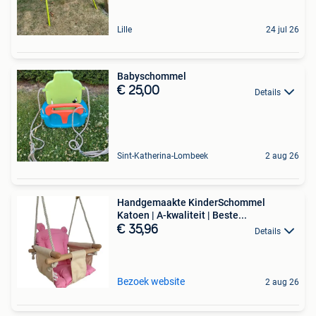
Lille
24 jul 26
Babyschommel
€ 25,00
Details
Sint-Katherina-Lombeek
2 aug 26
Handgemaakte KinderSchommel
Katoen | A-kwaliteit | Beste...
€ 35,96
Details
Bezoek website
2 aug 26