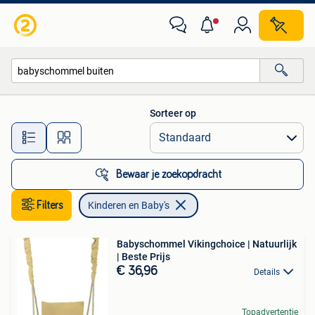
Kinderen en Baby's
Sorteer op
Alle afstanden…
Bewaar je zoekopdracht
Filters
Kinderen en Baby's
Babyschommel Vikingchoice | Natuurlijk
| Beste Prijs
€ 36,96
Details
Topadvertentie