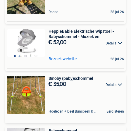
Ronse
28 jul 26
HeppieBabie Elektrische Wipstoel -
Babyschommel - Muziek en
€ 52,00
Details
Bezoek website
28 jul 26
Smoby (baby)schommel
€ 35,00
Details
Hoeleden + Deel Bunsbeek & Sint-Magriete-Houtem
Eergisteren
Babyschommel