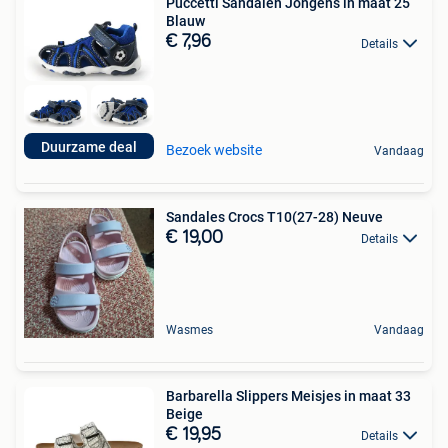
Puccetti Sandalen Jongens in maat 25
Blauw
€ 7,96
Details
Duurzame deal
Bezoek website
Vandaag
Sandales Crocs T10(27-28) Neuve
€ 19,00
Details
Wasmes
Vandaag
Barbarella Slippers Meisjes in maat 33
Beige
€ 19,95
Details