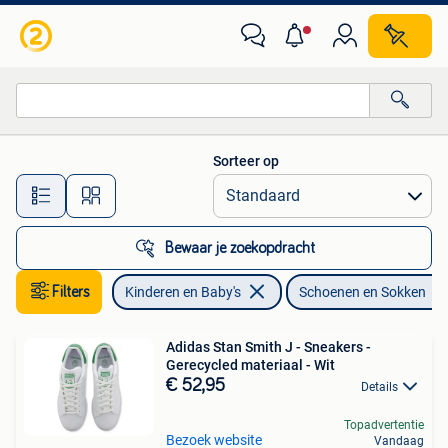
Kinderkleding | Schoenen en Sokken
Sorteer op
Alle afstanden…
Bewaar je zoekopdracht
Filters
Kinderen en Baby's
Schoenen en Sokken
Adidas Stan Smith J - Sneakers -
Gerecycled materiaal - Wit
€ 52,95
Details
Topadvertentie
Bezoek website
Vandaag