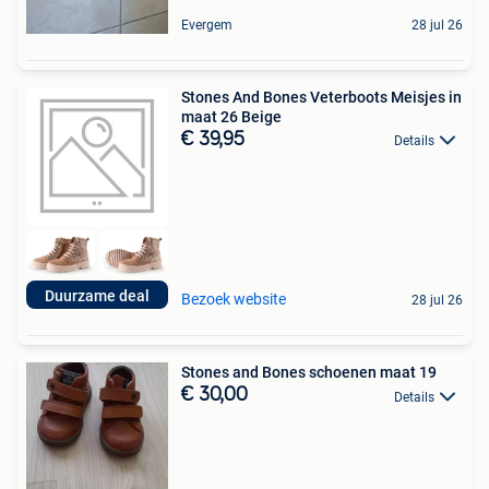
Evergem
28 jul 26
Stones And Bones Veterboots Meisjes in
maat 26 Beige
€ 39,95
Details
Duurzame deal
Bezoek website
28 jul 26
Stones and Bones schoenen maat 19
€ 30,00
Details