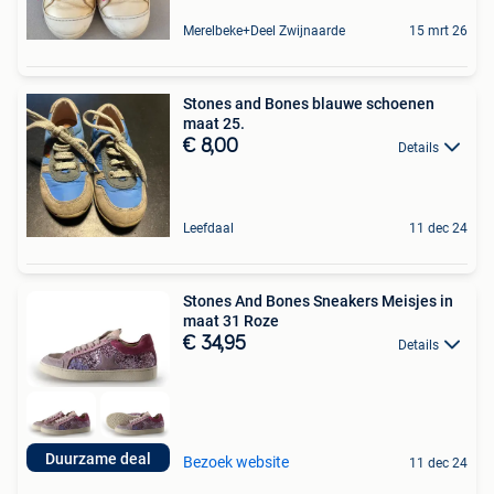
Merelbeke+Deel Zwijnaarde
15 mrt 26
Stones and Bones blauwe schoenen
maat 25.
€ 8,00
Details
Leefdaal
11 dec 24
Stones And Bones Sneakers Meisjes in
maat 31 Roze
€ 34,95
Details
Duurzame deal
Bezoek website
11 dec 24