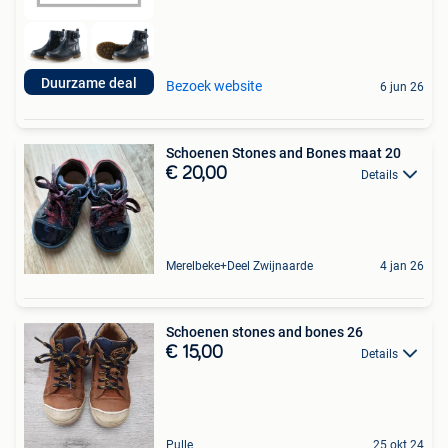
Duurzame deal
Bezoek website
6 jun 26
Schoenen Stones and Bones maat 20
€ 20,00
Details
Merelbeke+Deel Zwijnaarde
4 jan 26
Schoenen stones and bones 26
€ 15,00
Details
Pulle
25 okt 24