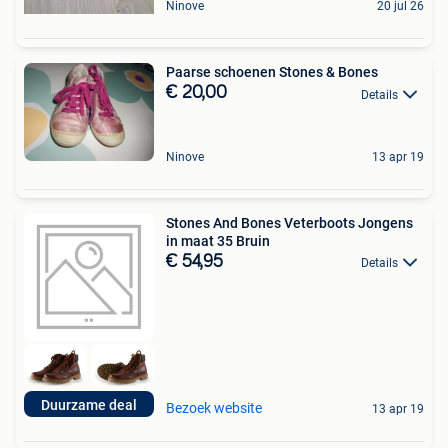
Ninove
20 jul 26
Paarse schoenen Stones & Bones
€ 20,00
Details
Ninove
13 apr 19
Stones And Bones Veterboots Jongens
in maat 35 Bruin
€ 54,95
Details
Duurzame deal
Bezoek website
13 apr 19