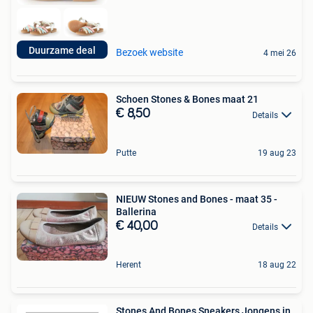
Duurzame deal
Bezoek website
4 mei 26
Schoen Stones & Bones maat 21
€ 8,50
Details
Putte
19 aug 23
NIEUW Stones and Bones - maat 35 -
Ballerina
€ 40,00
Details
Herent
18 aug 22
Stones And Bones Sneakers Jongens in