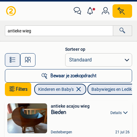
Babywiegjes en Ledikanten
Sorteer op
Alle afstanden…
Bewaar je zoekopdracht
Filters
Kinderen en Baby's
Babywiegjes en Ledikan
antieke acajou wieg
Bieden
Details
Destelbergen
21 jul 26