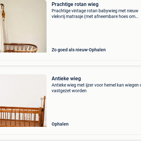
Prachtige rotan wieg
Prachtige vintage rotan babywieg met nieuw
vlekvrij matrasje (met afneembare hoes om
makkelijk te wassen indien nodig) inclusief
handgemaakt hemeltje in ivoor tetra katoen e
muziekmobieltje van ferm
Zo goed als nieuw
Ophalen
Antieke wieg
Antieke wieg met ijzer voor hemel kan wiegen 
vastgezet worden
Ophalen