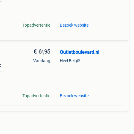
s
hoekig
Topadvertentie
Bezoek website
€ 61,95
Outletboulevard.nl
Vandaag
Heel België
t
Topadvertentie
Bezoek website