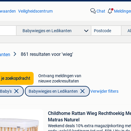
waarden
Veiligheidscentrum
Chat
Meldinge
Babywiegjes en Ledikanten
A
861 resultaten
voor 'wieg'
anten
Ontvang meldingen van
 je zoekopdracht
nieuwe zoekresultaten
 Baby's
Babywiegjes en Ledikanten
Verwijder filters
Childhome Rattan Wieg Rechthoekig M
Matras Naturel
Weekend deals 10% extra magazijnkorting me