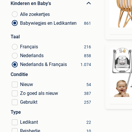
Kinderen en Baby's
Alle zoekertjes
Babywiegjes en Ledikanten
861
Taal
Français
216
Nederlands
858
Nederlands & Français
1.074
Conditie
Nieuw
54
Zo goed als nieuw
387
Gebruikt
257
Type
Ledikant
22
Reisbedje
10