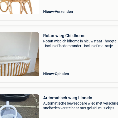
m
Nieuw
Verzenden
Rotan wieg Childhome
Rotan wieg childhome in nieuwstaat - hoogte
- inclusief bedomrander - inclusief matrasje
nieuwprijs: wieg: 220 eur bedomrander: 80 eur
vraagprijs: 140 eur
Nieuw
Ophalen
Automatisch wieg Lionelo
Automatische beweegbare wieg met verschill
snelheden verstelbaar met geluid, muziekjes
wasbaar