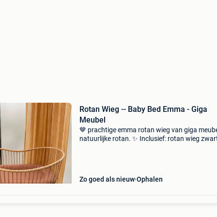
Rotan Wieg -- Baby Bed Emma - Giga
Meubel
🤎 prachtige emma rotan wieg van giga meube
natuurlijke rotan. ✨ Inclusief: rotan wieg zwar
metalen onderstel witte matras 👶 voor de
schattigste baby 🌿 tijdloos boho design dat
prachtig staat i
Zo goed als nieuw
Ophalen