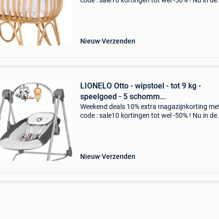
code : sale10 kortingen tot wel -50% ! Nu in de
aanbieding van € 269,99 voor € 244,99! Grati
verzending in de childhome rattan wieg recht
m
Nieuw
Verzenden
LIONELO Otto - wipstoel - tot 9 kg -
speelgoed - 5 schomm...
Weekend deals 10% extra magazijnkorting me
code : sale10 kortingen tot wel -50% ! Nu in de
aanbieding van € 74,99 voor € 61,95! Gratis
verzending wipstoel lionelo ottoingebouwde
natuurgelui
Nieuw
Verzenden