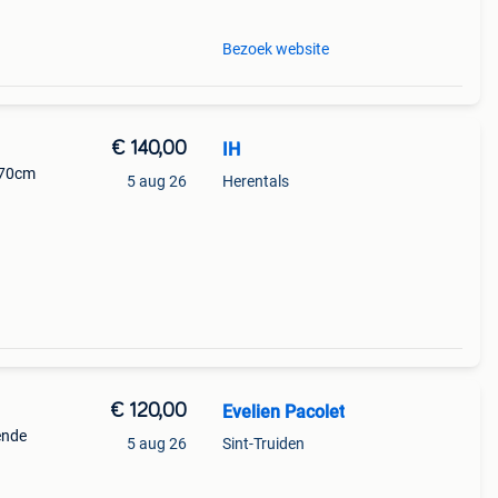
Bezoek website
€ 140,00
IH
 70cm
5 aug 26
Herentals
€ 120,00
Evelien Pacolet
ende
5 aug 26
Sint-Truiden