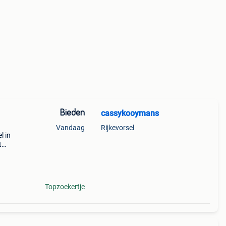
Bieden
cassykooymans
Vandaag
Rijkevorsel
l in
t
Topzoekertje