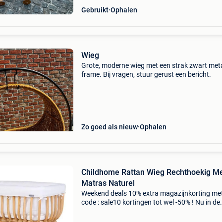
Gebruikt
Ophalen
Wieg
Grote, moderne wieg met een strak zwart met
frame. Bij vragen, stuur gerust een bericht.
Zo goed als nieuw
Ophalen
Childhome Rattan Wieg Rechthoekig M
Matras Naturel
Weekend deals 10% extra magazijnkorting me
code : sale10 kortingen tot wel -50% ! Nu in de
aanbieding van € 269,99 voor € 244,99! Grati
verzending in de childhome rattan wieg recht