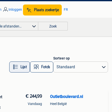
n
Inloggen
FR
Plaats zoekertje
lle afstanden…
Zoek
Sorteer op
Lijst
Foto’s
€ 244,99
Outletboulevard.nl
et
Vandaag
Heel België
t