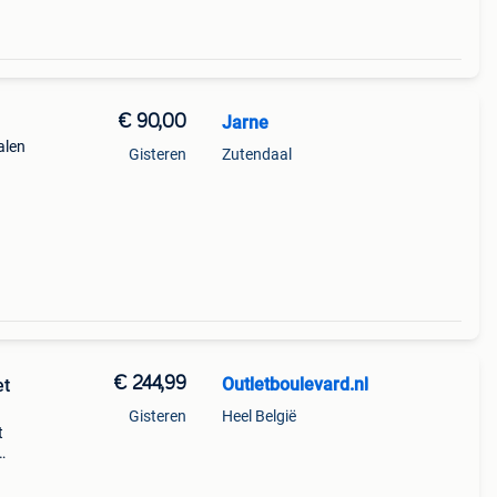
€ 90,00
Jarne
alen
Gisteren
Zutendaal
€ 244,99
Outletboulevard.nl
et
Gisteren
Heel België
t
s
hoekig