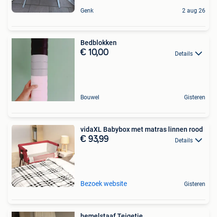
Genk
2 aug 26
Bedblokken
€ 10,00
Details
Bouwel
Gisteren
vidaXL Babybox met matras linnen rood
€ 93,99
Details
Bezoek website
Gisteren
hemelstaaf Teigetje