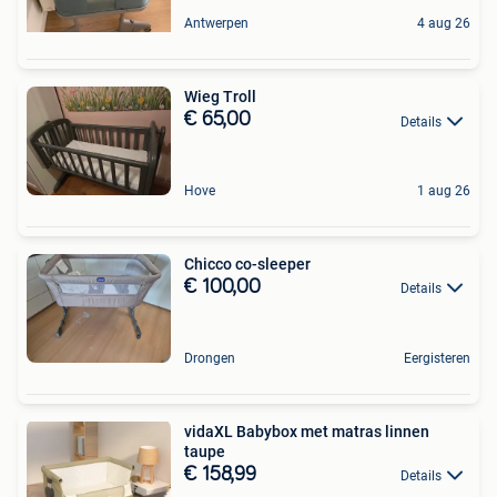
Antwerpen
4 aug 26
Wieg Troll
€ 65,00
Details
Hove
1 aug 26
Chicco co-sleeper
€ 100,00
Details
Drongen
Eergisteren
vidaXL Babybox met matras linnen
taupe
€ 158,99
Details