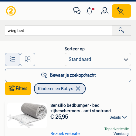
Kinderen en Baby's
Sorteer op
Alle afstanden…
Bewaar je zoekopdracht
Filters
Kinderen en Baby's
Sensillo bedbumper - bed
zijbeschermers - anti stootrand...
€ 25,95
Details
Topadvertentie
Bezoek website
Vandaag