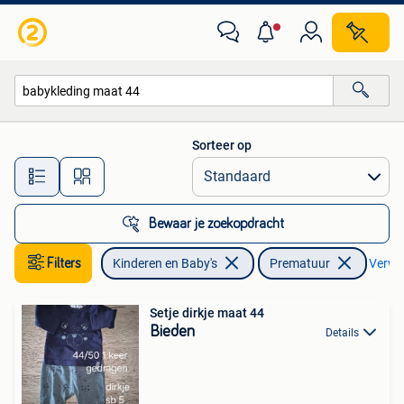
Babykleding | Prematuur
Sorteer op
Alle afstanden…
Bewaar je zoekopdracht
Filters
Kinderen en Baby's
Prematuur
Verwij
Setje dirkje maat 44
Bieden
Details