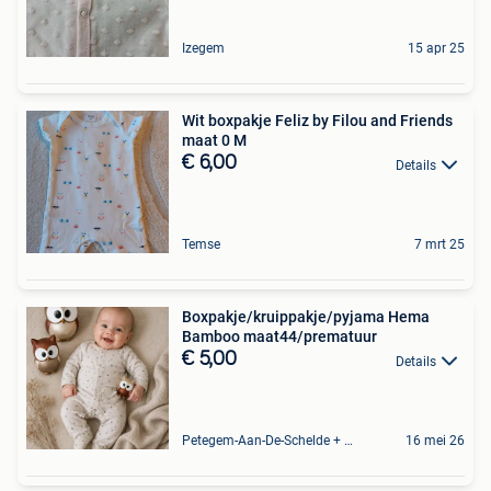
Izegem
15 apr 25
Wit boxpakje Feliz by Filou and Friends
maat 0 M
€ 6,00
Details
Temse
7 mrt 25
Boxpakje/kruippakje/pyjama Hema
Bamboo maat44/prematuur
€ 5,00
Details
Petegem-Aan-De-Schelde + Deel Van Oudenaarde
16 mei 26