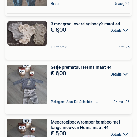
Bilzen
5 aug 26
3 meegroei overslag body's maat 44
€ 8,00
Details
Harelbeke
1 dec 25
Setje prematuur Hema maat 44
€ 8,00
Details
Petegem-Aan-De-Schelde + Deel Van Oudenaarde
24 mrt 26
Meegroeibody/romper bamboo met
lange mouwen Hema maat 44
€ 5,00
Details