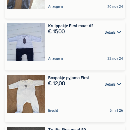
Anzegem
20 nov 24
Kruippakje First maat 62
€ 15,00
Details
Anzegem
22 nov 24
Boxpakje pyjama First
€ 12,00
Details
Brecht
5 mrt 26
Truitje First maat 50