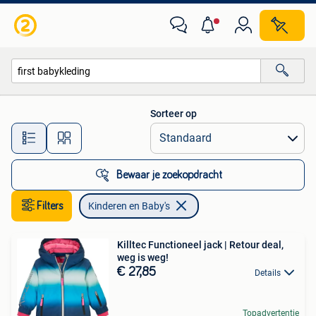
Kinderen en Baby's
Sorteer op
Alle afstanden…
Bewaar je zoekopdracht
Filters
Kinderen en Baby's
Killtec Functioneel jack | Retour deal,
weg is weg!
€ 27,85
Details
Topadvertentie