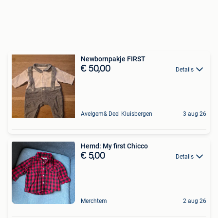
Newbornpakje FIRST
€ 50,00
Details
Avelgem& Deel Kluisbergen
3 aug 26
Hemd: My first Chicco
€ 5,00
Details
Merchtem
2 aug 26