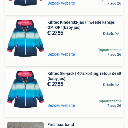
Bezoek website
7 aug 26
Killtec Kinderski-jas | Tweede kansje,
OP=OP! (baby jas)
€ 27,85
Details
Topadvertentie
Bezoek website
7 aug 26
Killtec Ski-jack | 40% korting, retour deal!
(baby jas)
€ 27,85
Details
Topadvertentie
Bezoek website
7 aug 26
First haarband