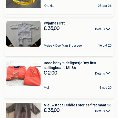
Knokke
28 apr 26
Pyjama First
€ 35,00
Details
Meise + Deel Van Brussegem
16 okt 20
Rood baby 2-deligsetje ‘my first
sailingboat’ . Mt.86
€ 2,00
Details
Mol
4 nov 20
Nieuwstaat Teddies stories first maat 56
€ 35,00
Details