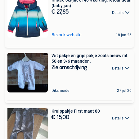
Killtec Ski-jack | 40% korting, retour deal!
(baby jas)
€ 27,85
Details
Bezoek website
18 jun 26
Wit pakje en grijs pakje zoals nieuw mt
50 en 3/6 maanden.
Zie omschrijving
Details
Diksmuide
27 jul 26
Kruippakje First maat 80
€ 15,00
Details