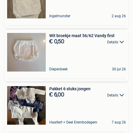
Ingelmunster
2 aug 26
Wit broekje maat 56/62 Vandy first
€ 0,50
Details
Diepenbeek
30 jul 26
Pakket 6 stuks jongen
€ 6,00
Details
Haaltert + Deel Erembodegem
7 aug 26