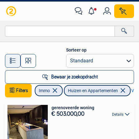
Huizen en Appartementen te koop
Sorteer op
Alle afstanden…
Bewaar je zoekopdracht
Filters
Immo
Huizen en Appartementen
Verw
gerenoveerde woning
€ 503.000,00
Details