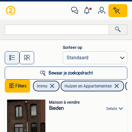
Huizen en Appartementen te koop
Sorteer op
Alle afstanden…
Bewaar je zoekopdracht
Filters
Immo
Huizen en Appartementen
C
Maison à vendre
Bieden
Details