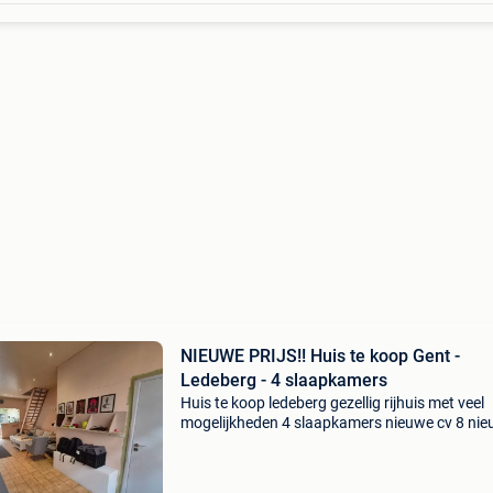
NIEUWE PRIJS!! Huis te koop Gent -
Ledeberg - 4 slaapkamers
Huis te koop ledeberg gezellig rijhuis met veel
mogelijkheden 4 slaapkamers nieuwe cv 8 ni
zonnepanelen praktische keuken met alle
benodigdheden (miele toestellen) voornamelij
hoge plafonds (3 me