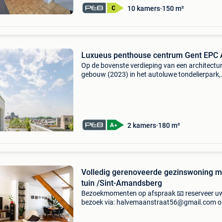
10 kamers
150 m²
Luxueus penthouse centrum Gent EPC 
Op de bovenste verdieping van een architectu
gebouw (2023) in het autoluwe tondelierpark,
bieden wij u dit energieneutrale penthouse aa
een ongeziene lage epc-score a+, een
afwerkingsgraad d
2 kamers
180 m²
Volledig gerenoveerde gezinswoning m
tuin /Sint-Amandsberg
Bezoekmomenten op afspraak 📧 reserveer u
bezoek via: halvemaanstraat56@gmail.com 
zoek naar een instapklare gerenoveerde woni
met tuin? Volledig gerenoveerd in 2017 – geen