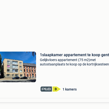
1slaapkamer appartement te koop gent
Gelijkvloers appartement (75 m2)met
autostaanplaats te koop op de kortrijkseste
te gent. Indeling : 1 slaapkamer, badkamer me
lavabo en toilet, woonkamer met gescheiden
keuken, hal met afzo
1 kamers