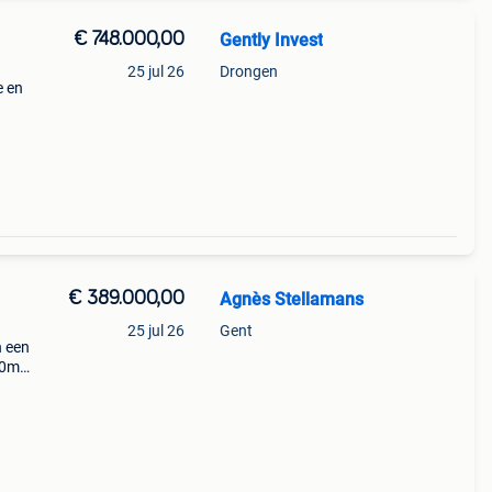
€ 748.000,00
Gently Invest
25 jul 26
Drongen
e en
s en
g
€ 389.000,00
Agnès Stellamans
25 jul 26
Gent
n een
 40m2
nooit