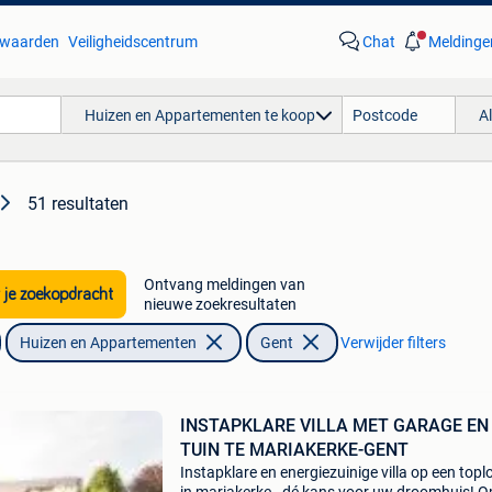
waarden
Veiligheidscentrum
Chat
Meldinge
Huizen en Appartementen te koop
A
51 resultaten
Ontvang meldingen van
 je zoekopdracht
nieuwe zoekresultaten
Huizen en Appartementen
Gent
Verwijder filters
INSTAPKLARE VILLA MET GARAGE EN
TUIN TE MARIAKERKE-GENT
Instapklare en energiezuinige villa op een topl