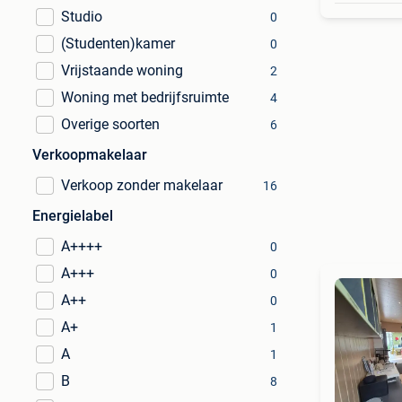
Studio
0
(Studenten)kamer
0
Vrijstaande woning
2
Woning met bedrijfsruimte
4
Overige soorten
6
Verkoopmakelaar
Verkoop zonder makelaar
16
Energielabel
A++++
0
A+++
0
A++
0
A+
1
A
1
B
8