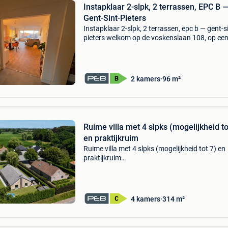
Instapklaar 2-slpk, 2 terrassen, EPC B 
Gent-Sint-Pieters
Instapklaar 2-slpk, 2 terrassen, epc b — gent-s
pieters welkom op de voskenslaan 108, op ee
de meest gegeerde locaties van gent — op 45
van het station gent-sint-pieters, met tram 1 q
v
2 kamers
96 m²
Ruime villa met 4 slpks (mogelijkheid to
en praktijkruim
Ruime villa met 4 slpks (mogelijkheid tot 7) en
praktijkruim
https:www.immoweb.be/nl/zoekertje/huis/te
koop/lievegem/9920/21729923?
utm_medium=mobile-app&utm_source=immo
ios&utm_campaign=on-
4 kamers
314 m²