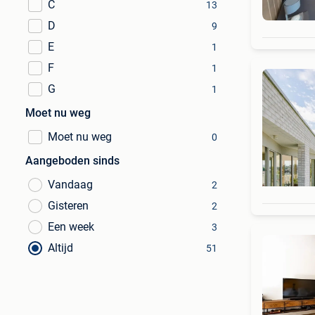
C
13
D
9
E
1
F
1
G
1
Moet nu weg
Moet nu weg
0
Aangeboden sinds
Vandaag
2
Gisteren
2
Een week
3
Altijd
51