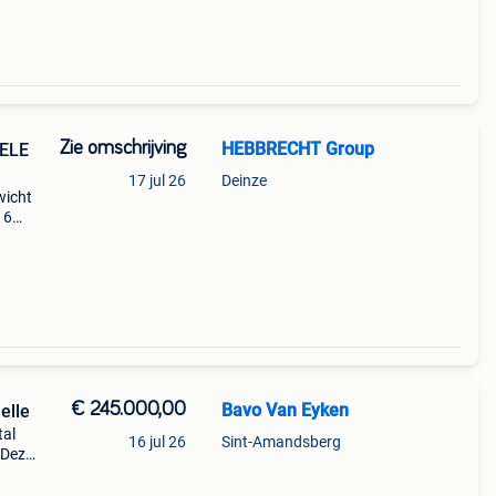
Zie omschrijving
HEBBRECHT Group
AELE
17 jul 26
Deinze
wicht
16
€ 245.000,00
Bavo Van Eyken
elle
tal
16 jul 26
Sint-Amandsberg
 Deze