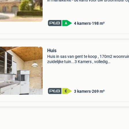
in mariakerke - dé kans voor uw droomhuis! O
uitstekende locatie in mariakerke, op korte af
van winkels, scholen, openbaar vervoer en op
4 kamers
198 m²
Huis
Huis in sas van gent te koop , 170m2 woonrui
zuidelijke tuin...3 Kamers , volledig
onderkeldert....Karakter woning ...Mag zowel 
woning als winkel gebruikt worden...
3 kamers
269 m²