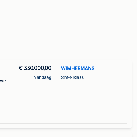
€ 330.000,00
WIMHERMANS
Vandaag
Sint-Niklaas
enweg
t bad,