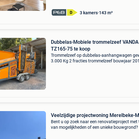
cosmetische renovatie,
3 kamers
143 m²
Dubbelas-Mobiele trommelzeef VAND
TZ165-75 te koop
Trommelzeef op dubbelas-aanhangwagen ge
3.000 Kg 2 fracties trommelzeef bouwjaar 20
urenstand 251 (standby trommelzeef)
Veelzijdige projectwoning Merelbeke-M
Bent u op zoek naar een renovatieproject met 
van mogelijkheden of een unieke bouwgrond?
eigendom biedt het beste van twee werelden!
Gelegen op de gaversesteenweg 393, 9820