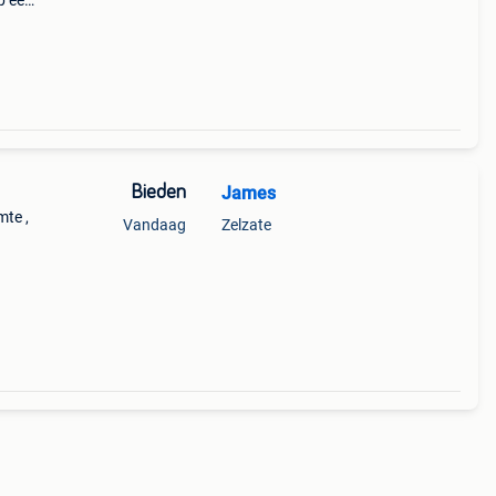
p een
stand
Bieden
James
mte ,
Vandaag
Zelzate
als