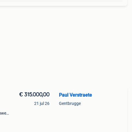
€ 315.000,00
Paul Verstraete
21 jul 26
Gentbrugge
euwe
k