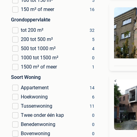
100 tot 150 m²
5
150 m² of meer
16
Grondoppervlakte
tot 200 m²
32
200 tot 500 m²
5
500 tot 1000 m²
4
1000 tot 1500 m²
0
1500 m² of meer
1
Soort Woning
Appartement
14
Hoekwoning
6
Tussenwoning
11
Twee onder één kap
0
Benedenwoning
0
Bovenwoning
0