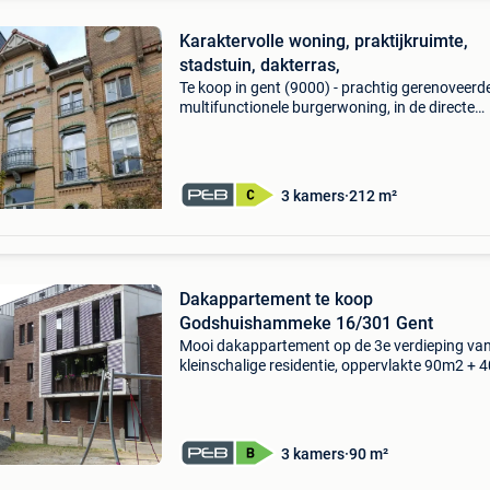
Karaktervolle woning, praktijkruimte,
stadstuin, dakterras,
Te koop in gent (9000) - prachtig gerenoveerd
multifunctionele burgerwoning, in de directe
nabijheid van het treinstation gent-sint-pieter
openbaar vervoer (wandelafstand). De wonin
biedt tal
3 kamers
212 m²
Dakappartement te koop
Godshuishammeke 16/301 Gent
Mooi dakappartement op de 3e verdieping va
kleinschalige residentie, oppervlakte 90m2 +
terras in het hartje van gent. 3 Slaapkamers
staanplaats en kelderberging bouwjaar 2016, 
verhuur
3 kamers
90 m²