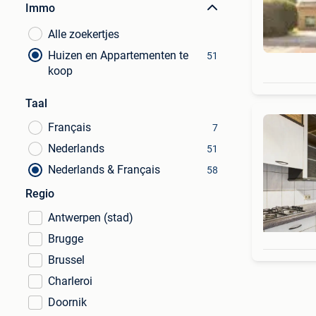
Immo
Alle zoekertjes
Huizen en Appartementen te
51
koop
Taal
Français
7
Nederlands
51
Nederlands & Français
58
Regio
Antwerpen (stad)
Brugge
Brussel
Charleroi
Doornik