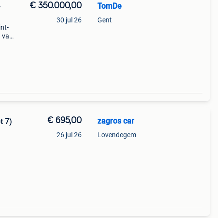
€ 350.000,00
TomDe
—
30 jul 26
Gent
int-
n van
0 m
uasi
€ 695,00
zagros car
t 7)
26 jul 26
Lovendegem
-
web-