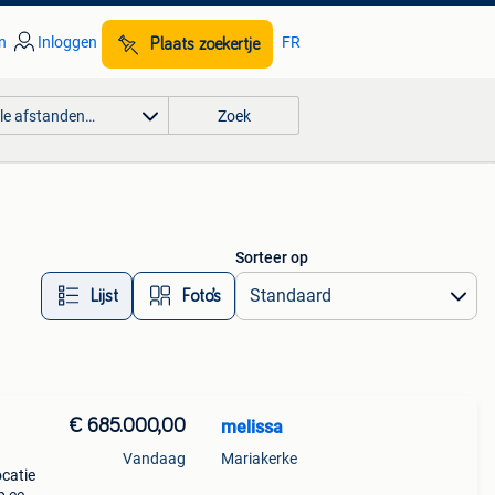
n
Inloggen
FR
Plaats zoekertje
lle afstanden…
Zoek
Sorteer op
Lijst
Foto’s
€ 685.000,00
melissa
Vandaag
Mariakerke
ocatie