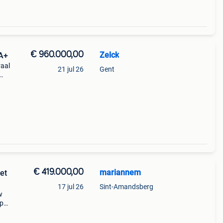
€ 960.000,00
Zelck
A+
raal
21 jul 26
Gent
n. Met
€ 419.000,00
mariannem
et
17 jul 26
Sint-Amandsberg
w
op
ng