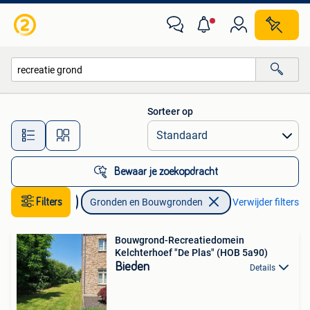
Gronden en Bouwgronden
Sorteer op
Alle afstanden…
Bewaar je zoekopdracht
Immo
Filters
Gronden en Bouwgronden
Verwijder filters
Bouwgrond-Recreatiedomein
Kelchterhoef "De Plas" (HOB 5a90)
Bieden
Details