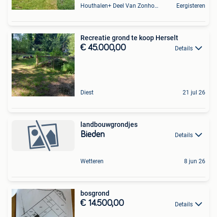
Houthalen+ Deel Van Zonhoven En Zolder
Eergisteren
Recreatie grond te koop Herselt
€ 45.000,00
Details
Diest
21 jul 26
landbouwgrondjes
Bieden
Details
Wetteren
8 jun 26
bosgrond
€ 14.500,00
Details