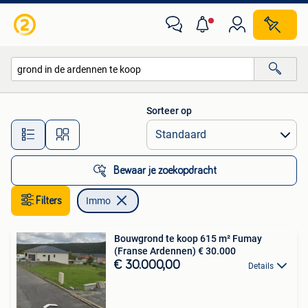
Immo
Sorteer op
Alle afstanden…
Bewaar je zoekopdracht
Filters
Immo
Bouwgrond te koop 615 m² Fumay
(Franse Ardennen) € 30.000
€ 30.000,00
Details