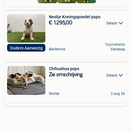
Nestje Koningspoedel pups
€ 1.295,00
Details
Topzoekertje
Ouders Aanwezig
Bavikhove
Vandaag
Chihuahua pups
Zie omschrijving
Details
Wortel
2 aug 26