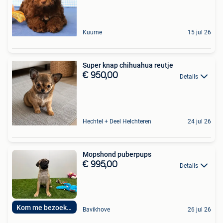
Kuurne
15 jul 26
Super knap chihuahua reutje
€ 950,00
Details
Hechtel + Deel Helchteren
24 jul 26
Mopshond puberpups
€ 995,00
Details
Kom me bezoeken
Bavikhove
26 jul 26