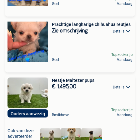
Geel
Vandaag
Prachtige langharige chihuahua reutjes
Zie omschrijving
Details
Topzoekertje
Geel
Vandaag
Nestje Maltezer pups
€ 1.495,00
Details
Topzoekertje
Ouders aanwezig
Bavikhove
Vandaag
Ook van deze
adverteerder