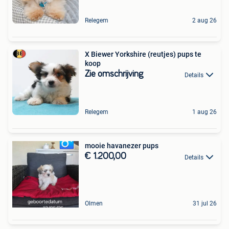
Relegem
2 aug 26
X Biewer Yorkshire (reutjes) pups te
koop
Zie omschrijving
Details
Relegem
1 aug 26
mooie havanezer pups
€ 1.200,00
Details
Olmen
31 jul 26