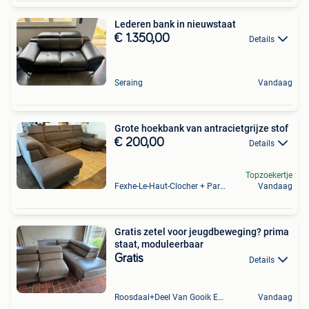
Lederen bank in nieuwstaat
€ 1.350,00
Details
Seraing
Vandaag
Grote hoekbank van antracietgrijze stof
€ 200,00
Details
Topzoekertje
Fexhe-Le-Haut-Clocher + Partie De Momalle
Vandaag
Gratis zetel voor jeugdbeweging? prima
staat, moduleerbaar
Gratis
Details
Roosdaal+Deel Van Gooik En Sint-Kwintens-Lennik
Vandaag