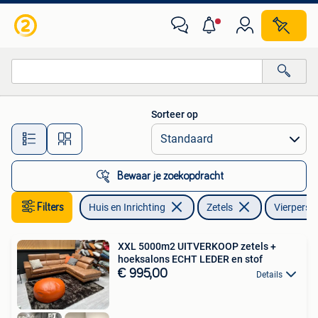
Zetels | Zetels
Sorteer op
Alle afstanden…
Bewaar je zoekopdracht
Filters
Huis en Inrichting
Zetels
Vierperso
XXL 5000m2 UITVERKOOP zetels +
hoeksalons ECHT LEDER en stof
€ 995,00
Details