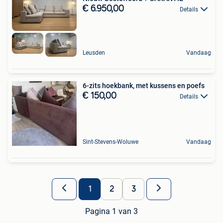
€ 6.950,00
Details
Leusden
Vandaag
6-zits hoekbank, met kussens en poefs
€ 150,00
Details
Sint-Stevens-Woluwe
Vandaag
1
2
3
Pagina 1 van 3