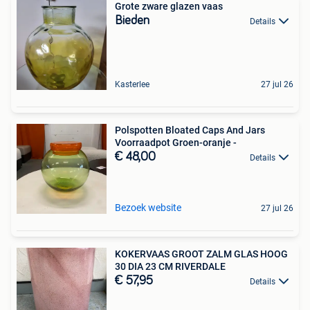
Grote zware glazen vaas
Bieden
Details
Kasterlee
27 jul 26
Polspotten Bloated Caps And Jars
Voorraadpot Groen-oranje -
€ 48,00
Details
Bezoek website
27 jul 26
KOKERVAAS GROOT ZALM GLAS HOOG
30 DIA 23 CM RIVERDALE
€ 57,95
Details