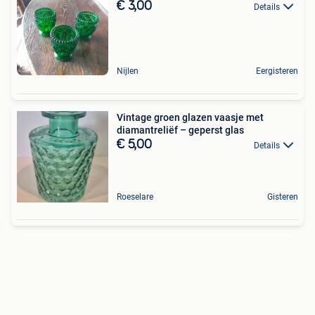
€ 3,00
Details
Nijlen
Eergisteren
Vintage groen glazen vaasje met
diamantreliëf – geperst glas
€ 5,00
Details
Roeselare
Gisteren