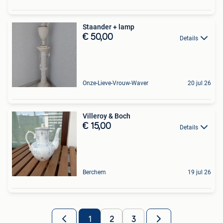
Staander + lamp
€ 50,00
Details
Onze-Lieve-Vrouw-Waver
20 jul 26
Villeroy & Boch
€ 15,00
Details
Berchem
19 jul 26
1
2
3