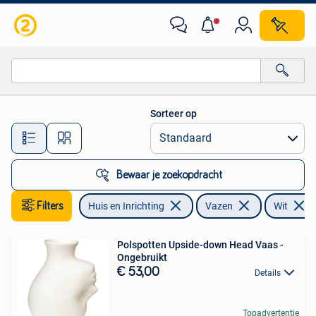
Woonaccessoires | Vazen
Sorteer op
Alle afstanden…
Bewaar je zoekopdracht
Filters
Huis en Inrichting
Vazen
Wit
Polspotten Upside-down Head Vaas -
Ongebruikt
€ 53,00
Details
Topadvertentie