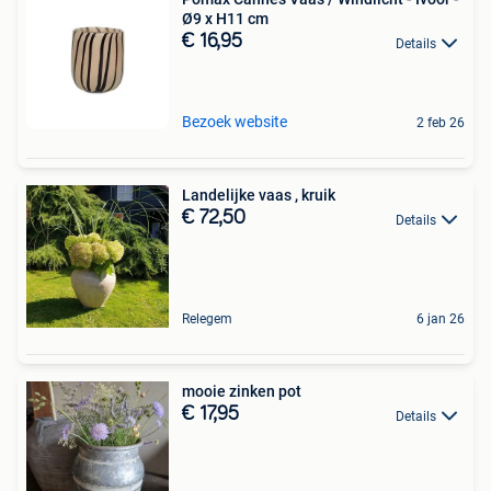
Ø9 x H11 cm
€ 16,95
Details
Bezoek website
2 feb 26
Landelijke vaas , kruik
€ 72,50
Details
Relegem
6 jan 26
mooie zinken pot
€ 17,95
Details