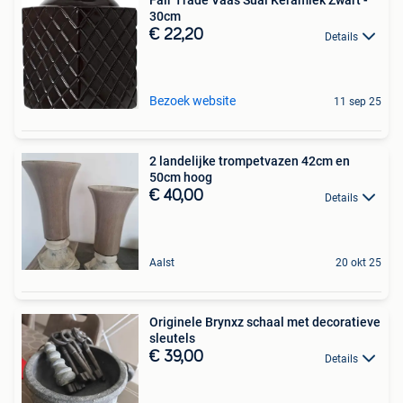
Fair Trade Vaas Suai Keramiek Zwart -
30cm
€ 22,20
Details
Bezoek website
11 sep 25
2 landelijke trompetvazen 42cm en
50cm hoog
€ 40,00
Details
Aalst
20 okt 25
Originele Brynxz schaal met decoratieve
sleutels
€ 39,00
Details