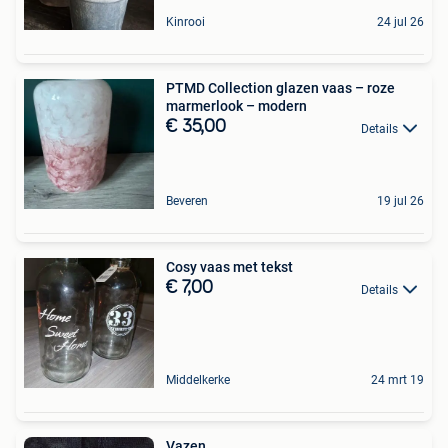
Kinrooi
24 jul 26
PTMD Collection glazen vaas – roze
marmerlook – modern
€ 35,00
Details
Beveren
19 jul 26
Cosy vaas met tekst
€ 7,00
Details
Middelkerke
24 mrt 19
Vazen