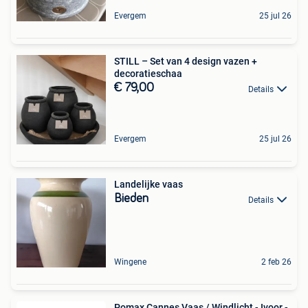
Evergem
25 jul 26
STILL – Set van 4 design vazen +
decoratieschaa
€ 79,00
Details
Evergem
25 jul 26
Landelijke vaas
Bieden
Details
Wingene
2 feb 26
Pomax Cannes Vaas / Windlicht - Ivoor -