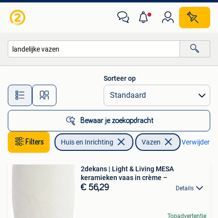
Woonaccessoires | Vazen
Sorteer op
Alle afstanden…
Bewaar je zoekopdracht
Filters
Huis en Inrichting
Vazen
Verwijder fil
2dekans | Light & Living MESA
keramieken vaas in crème –
€ 56,29
Details
Topadvertentie