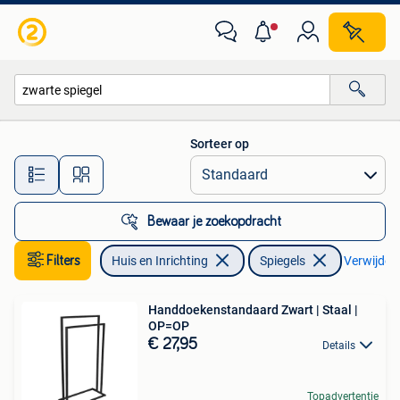
Woonaccessoires | Spiegels
Sorteer op
Alle afstanden…
Bewaar je zoekopdracht
Filters
Huis en Inrichting
Spiegels
Verwijder f
Handdoekenstandaard Zwart | Staal |
OP=OP
€ 27,95
Details
Topadvertentie