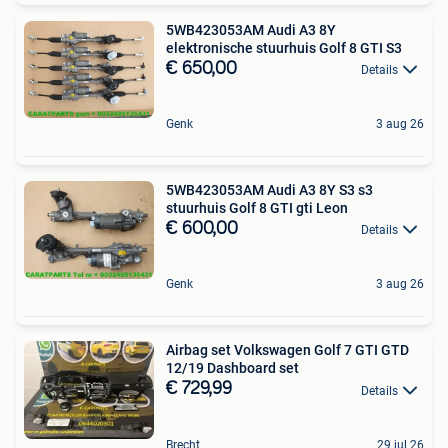
5WB423053AM Audi A3 8Y
elektronische stuurhuis Golf 8 GTI S3
€ 650,00
Details
Genk
3 aug 26
5WB423053AM Audi A3 8Y S3 s3
stuurhuis Golf 8 GTI gti Leon
€ 600,00
Details
Genk
3 aug 26
Airbag set Volkswagen Golf 7 GTI GTD
12/19 Dashboard set
€ 729,99
Details
Brecht
29 jul 26