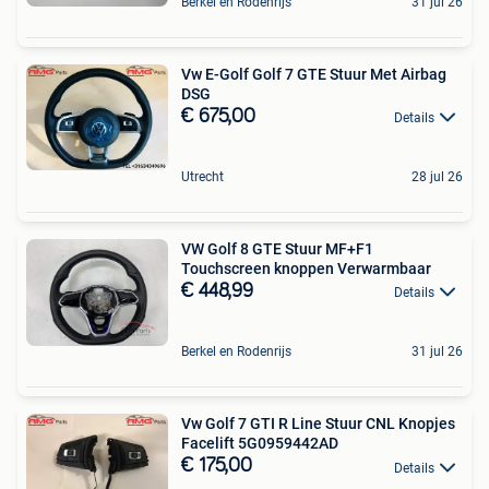
Berkel en Rodenrijs
31 jul 26
Vw E-Golf Golf 7 GTE Stuur Met Airbag
DSG
€ 675,00
Details
Utrecht
28 jul 26
VW Golf 8 GTE Stuur MF+F1
Touchscreen knoppen Verwarmbaar
€ 448,99
Details
Berkel en Rodenrijs
31 jul 26
Vw Golf 7 GTI R Line Stuur CNL Knopjes
Facelift 5G0959442AD
€ 175,00
Details