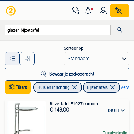
Tafels | Bijzettafels
Sorteer op
Alle afstanden…
Bewaar je zoekopdracht
Filters
Huis en Inrichting
Bijzettafels
Verwijd
Bijzettafel E1027 chroom
€ 149,00
Details
Topadvertentie