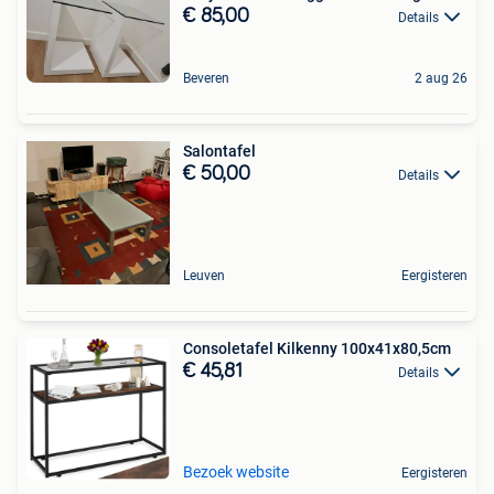
€ 85,00
Details
Beveren
2 aug 26
Salontafel
€ 50,00
Details
Leuven
Eergisteren
Consoletafel Kilkenny 100x41x80,5cm
€ 45,81
Details
Bezoek website
Eergisteren