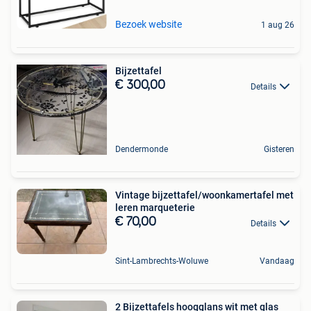
Bezoek website
1 aug 26
Bijzettafel
€ 300,00
Details
Dendermonde
Gisteren
Vintage bijzettafel/woonkamertafel met
leren marqueterie
€ 70,00
Details
Sint-Lambrechts-Woluwe
Vandaag
2 Bijzettafels hoogglans wit met glas