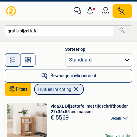
Huis en Inrichting
Sorteer op
Alle afstanden…
Bewaar je zoekopdracht
Filters
Huis en Inrichting
vidaXL Bijzettafel met tijdschrifthouder
27x35x55 cm massief
€ 55,69
Details
Topadvertentie