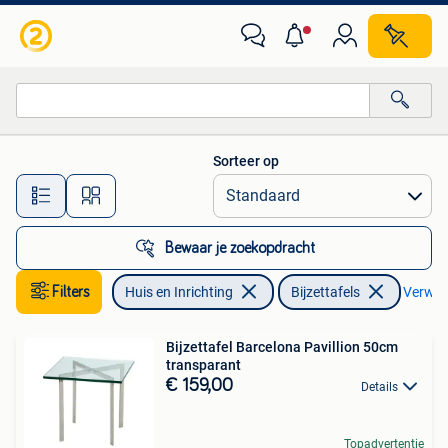
Tafels | Bijzettafels
Sorteer op
Alle afstanden…
Bewaar je zoekopdracht
Filters
Huis en Inrichting
Bijzettafels
Verwijd
Bijzettafel Barcelona Pavillion 50cm
transparant
€ 159,00
Details
Topadvertentie